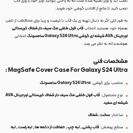
نصب بند و آویز تعبیه شده است که به راحتی بتوانید آویز خود را روی قاب
نصب کنید تا مانع از افتادن گوشی خود شوید.
به طور کلی اگر به دنبال تهیه ی یک قاب با کیفیت و زیبا برای محافظت از تلفن
همراه خود هستید انتخاب
قاب فول طلقی مگ سیف دار شفاف کریستالی
اورجینال AVA شیشه ای گوشی Galaxy S24 Ultra سامسونگ
انتخابی
هوشمندانه به نظر می رسد.
مشخصات فنی
MagSafe Cover Case For Galaxy S24 Ultra :
مناسب برای گوشی:
Galaxy S24 Ultra سامسونگ
نوع محصول:
قاب فول طلقی مگ سیف دار شفاف کریستالی اورجینال AVA
شیشه ای سفید
ساختار:
سخت ، شفاف
سطح پوشش:
قاب پشتی , لبه چپ , حفاظت از دکمه ها , لبه راست , لبه