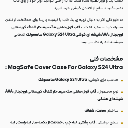
نصب بند و آویز تعبیه شده است که به راحتی بتوانید آویز خود را روی قاب
نصب کنید تا مانع از افتادن گوشی خود شوید.
به طور کلی اگر به دنبال تهیه ی یک قاب با کیفیت و زیبا برای محافظت از تلفن
همراه خود هستید انتخاب
قاب فول طلقی مگ سیف دار شفاف کریستالی
اورجینال AVA شیشه ای گوشی Galaxy S24 Ultra سامسونگ
انتخابی
هوشمندانه به نظر می رسد.
مشخصات فنی
MagSafe Cover Case For Galaxy S24 Ultra :
مناسب برای گوشی:
Galaxy S24 Ultra سامسونگ
نوع محصول:
قاب فول طلقی مگ سیف دار شفاف کریستالی اورجینال AVA
شیشه ای مشکی
ساختار:
سخت ، شفاف
سطح پوشش:
قاب پشتی , لبه چپ , حفاظت از دکمه ها , لبه راست , لبه