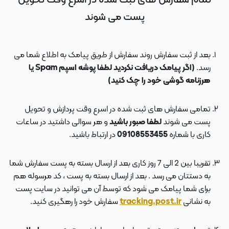
تمام سفارش های ثبت شده در اسرع وقت تحویل
پست می شوند
بعد از ثبت سفارش روند سفارش از طریق پیامک به اطلاع شما می
رسد.
(اگر پیامک دریافت نکردید لطفا پوشه اسپم Spam یا
هرزنامه گوشی خود را چک کنید)
تمامی سفارش های ثبت شده در اسرع وقت پردازش و تحویل
پست می شوند
لطفا صبور باشید
و هر سوالی داشتید در ساعات
کاری با شماره
09108553455
در ارتباط باشید.
تقریبا بین 2 الی 7 روز کاری بعد از ارسال بسته به پست سفارش شما
به دستتان می رسد . بعد از ارسال بسته به پست ، کد مرسوله هم
برای شما پیامک می شود که توسط آن می توانید در سایت پست
به نشانی
tracking.post.ir
سفارش خود را رهگیری کنید.