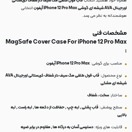
همراه خود هستید انتخاب
قاب فول طلقی مگ سیف دار شفاف کریستالی
اورجینال AVA شیشه ای گوشی iPhone 12 Pro Max آیفون
انتخابی
هوشمندانه به نظر می رسد.
مشخصات فنی
MagSafe Cover Case For iPhone 12 Pro Max
:
مناسب برای گوشی:
iPhone 12 Pro Max آیفون
نوع محصول:
قاب فول طلقی مگ سیف دار شفاف کریستالی اورجینال AVA
شیشه ای مشکی
ساختار:
سخت ، شفاف
سطح پوشش:
قاب پشتی , لبه چپ , حفاظت از دکمه ها , لبه راست , لبه
بالایی
قابلیت های ویژه:
دسترسی آسان به درگاه ها , مقاوم در برابر ضربه