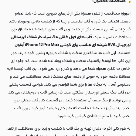
مشخصات محصول:
امروزه محافظت از تلفن همراه یکی از کارهای ضروری است که باید انجام
دهید. انتخاب یک کاور و قاب مناسب و زیبا که از کیفیت بالایی برخوردار باشد
کار چندان آسانی نیست. یکی از جدیدترین قاب های عرضه شده به بازار برای
محافظت تلفن همراه،
قاب های فول طلقی مگ سیف دار شفاف کریستالی
اورجینال AVA شیشه ای مناسب برای گوشی iPhone 12 Pro Max آیفون
هستند. این قاب ها ساختاری سخت و شفاف در رویه پشتی خود دارند، دور
این قاب ها توسط پلاستیک سخت و شفاف پوشانده شده است که جلوه ای
خاص به تلفن همراه شما می دهد و کدر و زرد نمی شود. این قاب توسط لایه
محافظ دکمه خود به خوبی از دکمه های دستگاه شما محافظت می کند و
دسترسی آسان به درگاه ها را برای شما فراهم می کند. طراحی قسمت پشتی
این قاب مگ سیفی اورجینال مگنتی است که زیبایی قاب را دوچندان می کند
و می توانید از مگ سیف آن استفاده کنید .
در قسمت کنار قاب محلی برای
نصب بند و آویز تعبیه شده است که به راحتی بتوانید آویز خود را روی قاب
نصب کنید تا مانع از افتادن گوشی خود شوید.
به طور کلی اگر به دنبال تهیه ی یک قاب با کیفیت و زیبا برای محافظت از تلفن