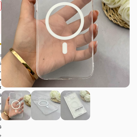
ا
ک
ج
ax
ق
ه
ا
ف
ق
م