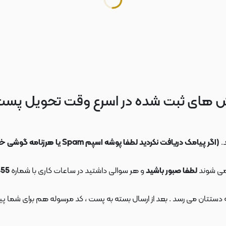
 های ثبت شده در اسرع وقت تحویل پس
.
(اگر پیامک دریافت نکردید لطفا پوشه اسپم Spam یا هرزنامه گوشی خود را چک کنید)
می شوند
لطفا صبور باشید
و هر سوالی داشتید در ساعات کاری با شماره
09108553455