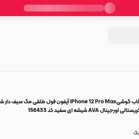
قاب گوشیiPhone 12 Pro Max آیفون فول طلقی مگ سیف دا
یستالی اورجینال AVA شیشه ای سفید کد 156433
نگ