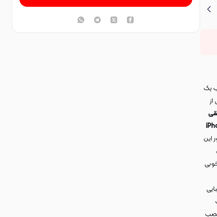
ب یک
از
قی
ی گوشی iPhone 12 Pro
 این
خوبی
ایی
 نصب