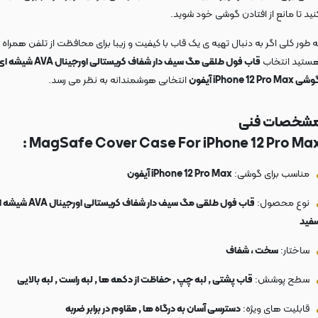
نید تا مانع از افتادن گوشی خود شوید.
ه طور کلی اگر به دنبال تهیه ی یک قاب با کیفیت و زیبا برای محافظت از تلفن همراه
ستید انتخاب
قاب فول طلقی مگ سیف دار شفاف کریستالی اورجینال AVA شیش
ی iPhone 12 Pro Max آیفون
انتخابی هوشمندانه به نظر می رسد.
شخصات فنی
MagSafe Cover Case For iPhone 12 Pro Max 
مناسب برای گوشی:
iPhone 12 Pro Max آیفون
نوع محصول:
قاب فول طلقی مگ سیف دار شفاف کریستالی اورجینا
فید
ساختار:
سخت ، شفاف
سطح پوشش:
قاب پشتی , لبه چپ , حفاظت از دکمه ها , لبه راست , لبه بالایی
قابلیت های ویژه:
دسترسی آسان به درگاه ها , مقاوم در برابر ضربه