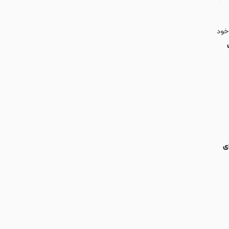
 خود
ه ای
ل AVA شیشه ای