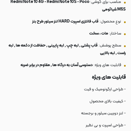
مناسب برای گوشی:
Redmi Note 10 4G - Redmi Note 10S - Poco
M5S شیائومی
نوع محصول:
قاب فانتزی اسپرت HARD لنز سیلور طرح بنز
ساختار:
مات ، سخت
سطح پوشش:
قاب پشتی , لبه چپ , لبه پایینی , حفاظت از دکمه ها , لبه
راست , لبه بالایی
قابلیت های ویژه:
دسترسی آسان به درگاه ها , مقاوم در برابر ضربه
قابلیت های ویژه
- طراحی ارگونومیک و فیت
- کیفیت بالای محصول
- لنز دوربین سیلور و برجسته
- طراحی اسپرت و بی نظیر