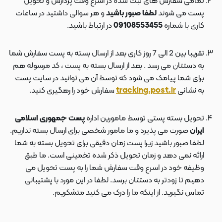
تمامی سفارش های ثبت شده در اسرع وقت پردازش و تحویل
پست می شوند
لطفا صبور باشید
و هر سوالی داشتید در ساعات
کاری با شماره
09108553455
در ارتباط باشید.
تقریبا بین 2 الی 7 روز کاری بعد از ارسال بسته به پست سفارش شما
به دستتان می رسد . بعد از ارسال بسته به پست ، کد مرسوله هم
برای شما پیامک می شود که توسط آن می توانید در سایت پست
به نشانی
tracking.post.ir
سفارش خود را رهگیری کنید.
تحویل بسته پستی توسط مامورین اداره
پست جمهوری اسلامی
ایران
صورت می پذیرد و ما مامور شخصی برای ارسال بسته نداریم.
لطفا صبور باشید زیرا پست زمان دقیقی برای تحویل بسته به شما
ارائه نمی دهد و زمان تحویل ذکر شده تخمینی است. ما طبق
وظیفه خود در اسرع وقت سفارش شما را به پست تحویل می
دهیم تا زودتر به دستتان برسد. لطفا در این مورد با پشتیبانی
تماس نگیرید. از اینکه ما را درک می کنید متشکریم.