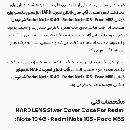
کار چندان آسانی نیست. یکی از جدیدترین قاب های عرضه شده به بازار برای
محافظت تلفن همراه،
قاب های فانتزی اسپرت HARD لنز سیلور مناسب برای
گوشی Redmi Note 10 4G - Redmi Note 10S - Poco M5S شیائومی
هستند. این قاب ها ساختاری مات همراه با طرحی بسیار زیبا و اسپرت در رویه
پشتی خود دارند . این قاب توسط لایه محافظ دکمه خود به خوبی از دکمه ها
و لنز دوربین دستگاه شما محافظت می کند و دسترسی آسان به درگاه ها را
برای شما فراهم می کند.
به طور کلی اگر به دنبال تهیه ی یک قاب با کیفیت، سبک و زیبا برای محافظت
از تلفن همراه خود هستید انتخاب
قاب فانتزی اسپرت HARD لنز سیلور
گوشی Redmi Note 10 4G - Redmi Note 10S - Poco M5S شیائومی
انتخابی هوشمندانه به نظر می رسد.
مشخصات فنی
HARD LENS Silver Cover Case For Redmi
Note 10 4G - Redmi Note 10S - Poco M5S :