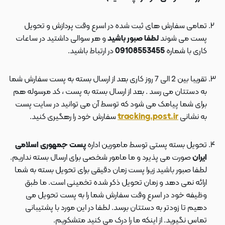
تمامی سفارش های ثبت شده در اسرع وقت پردازش و تحویل
پست می شوند
لطفا صبور باشید
و هر سوالی داشتید در ساعات
کاری با شماره
09108553455
در ارتباط باشید.
تقریبا بین 2 الی 7 روز کاری بعد از ارسال بسته به پست سفارش شما
به دستتان می رسد . بعد از ارسال بسته به پست ، کد مرسوله هم
برای شما پیامک می شود که توسط آن می توانید در سایت پست
به نشانی
tracking.post.ir
سفارش خود را رهگیری کنید.
تحویل بسته پستی توسط مامورین اداره
پست جمهوری اسلامی
ایران
صورت می پذیرد و ما مامور شخصی برای ارسال بسته نداریم.
لطفا صبور باشید زیرا پست زمان دقیقی برای تحویل بسته به شما
ارائه نمی دهد و زمان تحویل ذکر شده تخمینی است. ما طبق
وظیفه خود در اسرع وقت سفارش شما را به پست تحویل می
دهیم تا زودتر به دستتان برسد. لطفا در این مورد با پشتیبانی
تماس نگیرید. از اینکه ما را درک می کنید متشکریم.