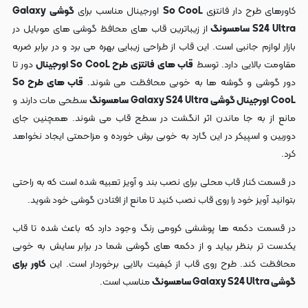
کاورهای طرح دار فانتزی
So CooL
اورجینال مناسب برای
گوشی
Galaxy
S24 Ultra سامسونگ
از زیباترین قاب های محافظ گوشی های موبایل در
بازار لوازم جانبی است. این قاب از طراحی زیبایی بهره می برد و در برابر ضربه
مقاومت بالایی دارد. توسط
قاب های فانتزی طرح So CooL اورجینال
دور تا
دور گوشی و گوشه ها به خوبی محافظت می شوند.
قاب های طرح So
CooL اورجینال گوشی Galaxy S24 Ultra سامسونگ
سطحی مات دارند و
مانع از به جا ماندن اثر انگشت در سطح قاب می شوند. همچنین جای
دوربین و اسپیکر در این گارد به خوبی برش خورده و مزاحمتی ایجاد نخواهد
کرد.
در قسمت کنار قاب محلی برای نصب بند و آویز تعبیه شده است که به راحتی
بتوانید آویز خود را روی قاب نصب کنید تا مانع از افتادن گوشی خود شوید.
در قسمت دکمه ها پوششی کرومی رنگ وجود دارد که باعث شده تا قاب
یکدست تر بنظر بیاید و از دکمه های گوشی شما در برابر سایش به خوبی
محافظت کند. طرح روی قاب از کیفیت بالایی برخوردار است. این
کاور برای
گوشی Galaxy S24 Ultra سامسونگ
مناسب است.