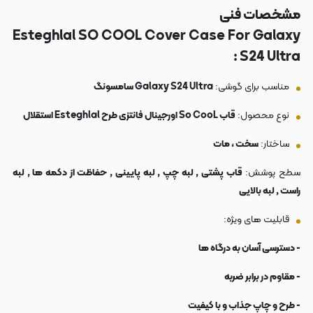
مشخصات فنی
Esteghlal SO COOL Cover Case For Galaxy
S24 Ultra :
مناسب برای گوشی:
Galaxy S24 Ultra سامسونگ
نوع محصول:
قاب So CooL اورجینال فانتزی طرح Esteghlal استقلال
ساختار:
سخت ، مات
سطح پوشش:
قاب پشتی , لبه چپ , لبه پایینی , حفاظت از دکمه ها , لبه
راست , لبه بالایی
قابلیت های ویژه:
- دسترسی آسان به درگاه ها
- مقاوم در برابر ضربه
- طرح و چاپ جذاب و با کیفیت