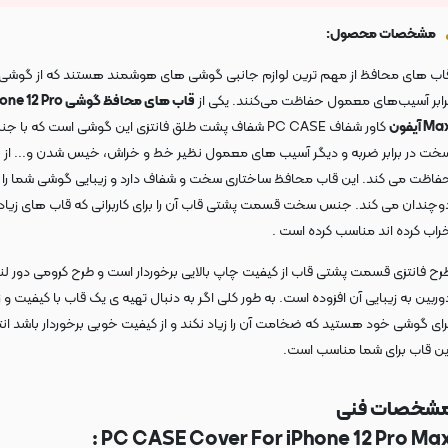
مشخصات محصول:
اب های محافظ از مهم ترین لوازم جانبی گوشی های هوشمند هستند که از گوشی 
رابر آسیب‌های معمول حفاظت می‌کنند. یکی از
قاب های محافظ گوشی 12 Pro
M آیفون
کاور شفاف PC CASE شفاف پشت طلق فانتزی این گوشی است که با 
خت در برابر ضربه و دیگر آسیب های معمول نظیر خط و خراش، خیس شدن و... از
فاظت می کند. این قاب محافظ ساختاری سخت و شفاف دارد و زیبایی گوشی شما را
وچندان می کند. جنس سخت قسمت پشتی قاب آن را برای کاربرانی که قاب های زیاد
راب کرده اند مناسب کرده است .
رح فانتزی قسمت پشتی قاب از کیفیت چاپ بالایی برخوردار است و طرح کرومی دور لنز
وربین به زیبایی آن افزوده است. به طور کلی اگر به دنبال تهیه ی یک قاب با کیفیت و ز
رای گوشی خود هستید که ضخامت آن را زیاد نکند و از کیفیت خوبی برخوردار باشد ان
ین قاب برای شما مناسب است.
شخصات فنی
PC CASE Cover For iPhone 12 Pro Max 