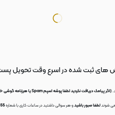
 های ثبت شده در اسرع وقت تحویل پس
.
(اگر پیامک دریافت نکردید لطفا پوشه اسپم Spam یا هرزنامه گوشی خود را چک کنید)
می شوند
لطفا صبور باشید
و هر سوالی داشتید در ساعات کاری با شماره
09108553455