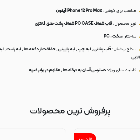
مناسب برای گوشی:
iPhone 12 Pro Max آیفون
نوع محصول:
قاب شفاف PC CASE شفاف پشت طلق فانتزی
ساختار:
سخت ، PC
سطح پوشش:
قاب پشتی , لبه چپ , لبه پایینی , حفاظت از دکمه ها , لبه راست , لبه
الایی
قابلیت های ویژه:
دسترسی آسان به درگاه ها , مقاوم در برابر ضربه
پرفروش ترین محصولات
۱۸
درصد