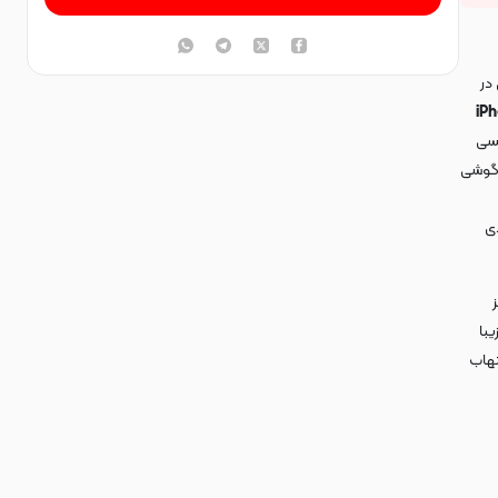
در
iPhone 
جنسی
 گوشی
ی
یبا
تهاب