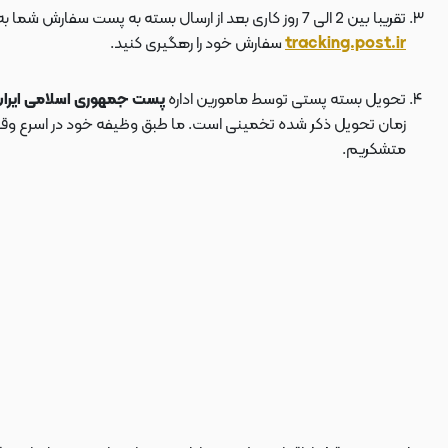
تقریبا بین 2 الی 7 روز کاری بعد از ارسال بسته به پست سفارش شما به دستتان می رسد . بعد از ارسال بسته به پست ، کد مرسوله هم برای شما پیامک می شود که توسط آن می توانید در سایت پست به نشانی
tracking.post.ir
سفارش خود را رهگیری کنید.
تحویل بسته پستی توسط مامورین اداره
پست جمهوری اسلامی ایرا
زمان تحویل ذکر شده تخمینی است. ما طبق وظیفه خود در اسرع وقت سف
متشکریم.