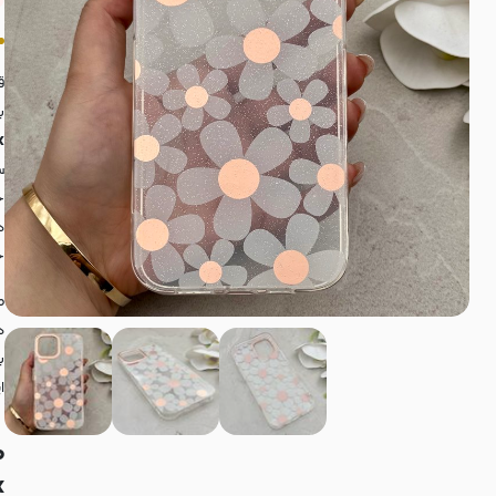
ق
ب
ax
س
ح
د
خ
ط
د
ب
ا
م
: