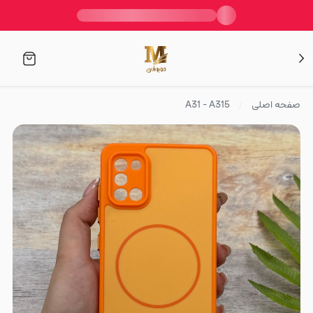
صفحه اصلی
A31 - A315