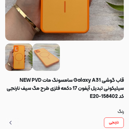
قاب گوشی Galaxy A31 سامسونگ مات NEW PVD
سیلیکونی تبدیل آیفون 17 دکمه فلزی طرح مگ سیف نارنجی
کد E20-158402
رنگ
نارنجی