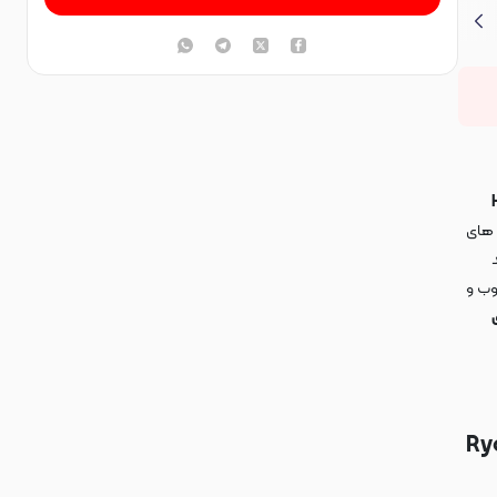
ب های
د
وب و
Ry