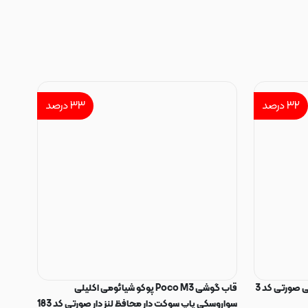
۳۲
درصد
۳۳
درصد
 صورتی کد 3
قاب گوشی Poco M3 پوکو شیائومی اکلیلی
سواروسکی پاپ سوکت دار محافظ لنز دار صورتی کد 183