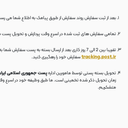
بعد از ثبت سفارش روند سفارش از طریق پیامک به اطلاع شما می رسد
تمامی سفارش های ثبت شده در اسرع وقت پردازش و تحویل پست 
تقریبا بین 2 الی 7 روز کاری بعد از ارسال بسته به پست سفارش شما به دستتان می رسد . بعد از ارسال بسته به پست ، کد مرسوله هم برای شما پیامک می شود که توسط آن می توانید در سایت پست به نشانی
tracking.post.ir
سفارش خود را رهگیری کنید.
تحویل بسته پستی توسط مامورین اداره
پست جمهوری اسلامی ایرا
زمان تحویل ذکر شده تخمینی است. ما طبق وظیفه خود در اسرع وقت سف
متشکریم.