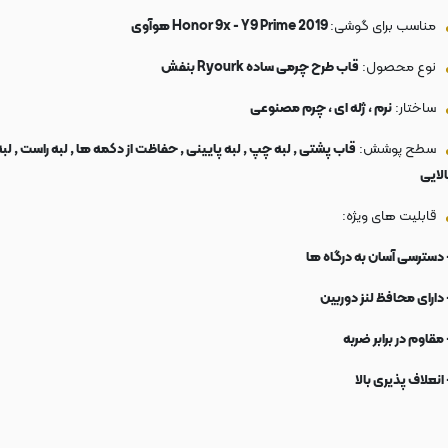
مناسب برای گوشی:
Honor 9x - Y9 Prime 2019 هوآوی
نوع محصول:
قاب طرح چرمی ساده Ryourk بنفش
ساختار:
نرم ، ژله ای ، چرم مصنوعی
سطح پوشش:
قاب پشتی , لبه چپ , لبه پایینی , حفاظت از دکمه ها , لبه راست , لبه
الایی
قابلیت های ویژه:
 دسترسی آسان به درگاه ها
 دارای محافظ لنز دوربین
 مقاوم در برابر ضربه
 انعلاف پذیری بالا