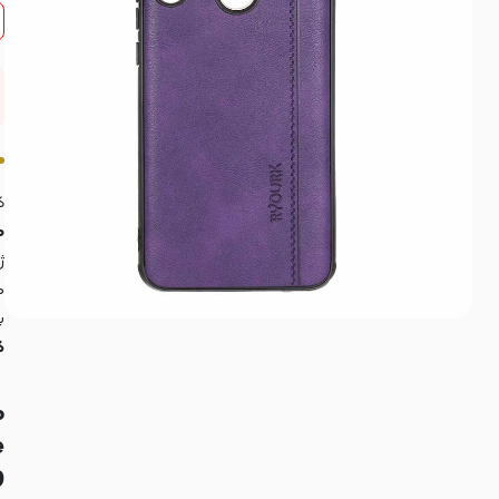
کا
ه
ه
ب
گوشی
م
e
: