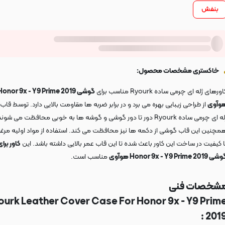
بنفش
خاکستری مشخصات محصول:
ورهای ژله ای چرمی ساده Ryourk مناسب برای
گوشی Honor 9x - Y9 Prime 2019
وآوی
از طراحی زیبایی بهره می برد و در برابر ضربه ها مقاومت بالایی دارد. توسط قا
ژله ای چرمی ساده Ryourk دور تا دور گوشی و گوشه ها به خوبی محافظت می شون
مچنین این قاب گوشی از دکمه ها نیز محافظت می کند. استفاده از مواد اولیه مرغ
ا کیفیت در ساخت این کاور باعث شده تا این قاب عمر بالایی داشته باشد. این
کاور برای
 Honor 9x - Y9 Prime 2019 هوآوی
مناسب است.
شخصات فنی
ourk Leather Cover Case For Honor 9x - Y9 Prim
2019 