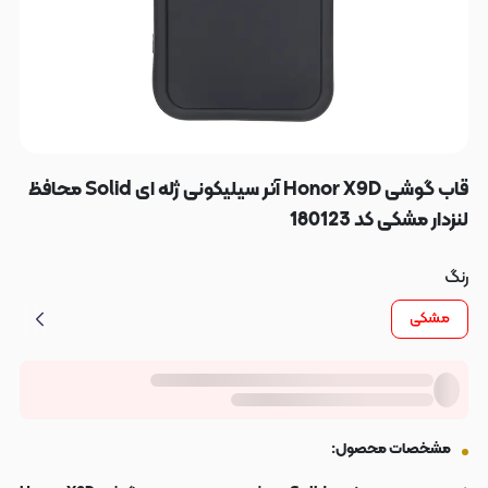
قاب گوشی Honor X9D آنر سیلیکونی ژله ای Solid محافظ
لنزدار مشکی کد 180123
رنگ
مشکی
مشخصات محصول: