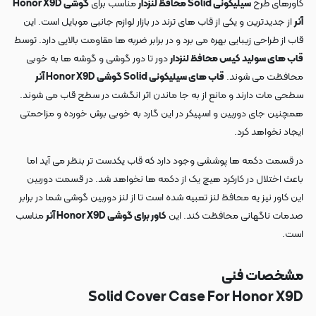
کاورهای طرح
سیلیکونی Solid محافظ لنزدار
مناسب برای
گوشی Honor X9D
آنر
از جدیدترین و یکی از قاب های ترند در بازار لوازم جانبی موبایل است. این
قاب از طراحی زیبایی بهره می برد و در برابر ضربه ها مقاومت بالایی دارد. توسط
قاب های سولید کیس محافظ لنزدار
دور تا دور گوشی و گوشه ها به خوبی
محافظت می شوند.
قاب های سیلیکونی Solid گوشی Honor X9D آنر
سطحی مات دارند و مانع از به جا ماندن اثر انگشت در سطح قاب می شوند.
همچنین جای دوربین و اسپیکر در این گارد به خوبی برش خورده و مزاحمتی
ایجاد نخواهد کرد.
در قسمت دکمه ها پوششی وجود دارد که قاب یکدست تر بنظر می آید اما
باعث اختلال در کارکرد هیچ یک از دکمه ها نخواهد شد. در قسمت دوربین
این کاور نیز یه محافظ لنز تعبیه شده است تا از لنز دوربین گوشی شما در برابر
صدمات ناگهانی محافظت کند. این
کاور برای گوشی Honor X9D آنر
مناسب
است.
مشخصات فنی
Solid Cover Case For Honor X9D