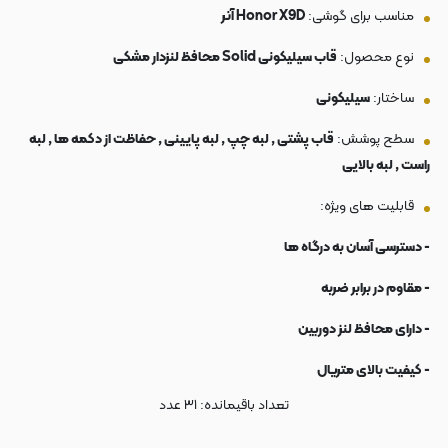
مناسب برای گوشی:
Honor X9D آنر
نوع محصول:
قاب سیلیکونی Solid محافظ لنزدار مشکی
ساختار:
سیلیکونی
سطح پوشش:
قاب پشتی , لبه چپ , لبه پایینی , حفاظت از دکمه ها , لبه
راست , لبه بالایی
قابلیت های ویژه:
- دسترسی آسان به درگاه ها
- مقاوم در برابر ضربه
- دارای محافظ لنز دوربین
- کیفیت بالای متریال
تعداد باقیمانده:
۳۱
عدد