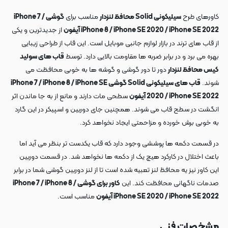
کاورهای طرح
سیلیکونی Solid محافظ لنزدار
مناسب برای
گوشی iPhone 7 /
iPhone 8 / iPhone SE 2020 / iPhone SE 2022 آیفون
از جدیدترین و یکی
از قاب های ترند در بازار لوازم جانبی موبایل است. این قاب از طراحی زیبایی
بهره می برد و در برابر ضربه ها مقاومت بالایی دارد. توسط
قاب های سولید
کیس محافظ لنزدار
دور تا دور گوشی و گوشه ها به خوبی محافظت می
شوند.
قاب های سیلیکونی Solid گوشی iPhone 7 / iPhone 8 / iPhone SE
2020 / iPhone SE 2022 آیفون
سطحی مات دارند و مانع از به جا ماندن اثر
انگشت در سطح قاب می شوند. همچنین جای دوربین و اسپیکر در این گارد
به خوبی برش خورده و مزاحمتی ایجاد نخواهد کرد.
در قسمت دکمه ها پوششی وجود دارد که قاب یکدست تر بنظر می آید اما
باعث اختلال در کارکرد هیچ یک از دکمه ها نخواهد شد. در قسمت دوربین
این کاور نیز یه محافظ لنز تعبیه شده است تا از لنز دوربین گوشی شما در برابر
صدمات ناگهانی محافظت کند. این
کاور برای گوشی iPhone 7 / iPhone 8 /
iPhone SE 2020 / iPhone SE 2022 آیفون
مناسب است.
مشخصات فنی