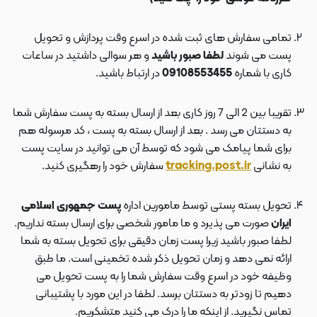
تمامی سفارش های ثبت شده در اسرع وقت پردازش و تحویل
پست می شوند
لطفا صبور باشید
و هر سوالی داشتید در ساعات
کاری با شماره
09108553455
در ارتباط باشید.
تقریبا بین 2 الی 7 روز کاری بعد از ارسال بسته به پست سفارش شما
به دستتان می رسد . بعد از ارسال بسته به پست ، کد مرسوله هم
برای شما پیامک می شود که توسط آن می توانید در سایت پست
به نشانی
tracking.post.ir
سفارش خود را رهگیری کنید.
تحویل بسته پستی توسط مامورین اداره
پست جمهوری اسلامی
ایران
صورت می پذیرد و ما مامور شخصی برای ارسال بسته نداریم.
لطفا صبور باشید زیرا پست زمان دقیقی برای تحویل بسته به شما
ارائه نمی دهد و زمان تحویل ذکر شده تخمینی است. ما طبق
وظیفه خود در اسرع وقت سفارش شما را به پست تحویل می
دهیم تا زودتر به دستتان برسد. لطفا در این مورد با پشتیبانی
تماس نگیرید. از اینکه ما را درک می کنید متشکریم.