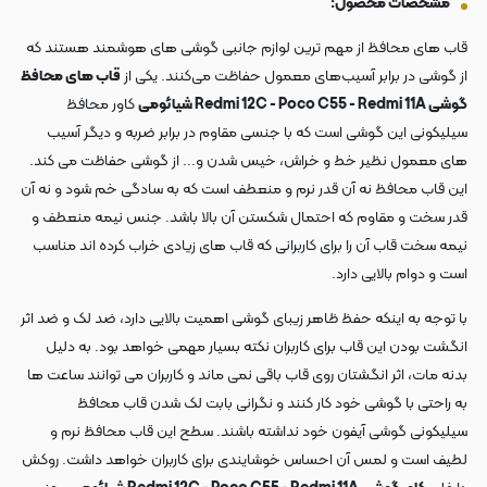
مشخصات محصول:
قاب های محافظ از مهم ترین لوازم جانبی گوشی های هوشمند هستند که
از گوشی در برابر آسیب‌های معمول حفاظت می‌کنند. یکی از
قاب های محافظ
گوشی Redmi 12C - Poco C55 - Redmi 11A شیائومی
کاور محافظ
سیلیکونی این گوشی است که با جنسی مقاوم در برابر ضربه و دیگر آسیب
های معمول نظیر خط و خراش، خیس شدن و... از گوشی حفاظت می کند.
این قاب محافظ نه آن قدر نرم و منعطف است که به سادگی خم شود و نه آن
قدر سخت و مقاوم که احتمال شکستن آن بالا باشد. جنس نیمه منعطف و
نیمه سخت قاب آن را برای کاربرانی که قاب های زیادی خراب کرده اند مناسب
است و دوام بالایی دارد.
با توجه به اینکه حفظ ظاهر زیبای گوشی اهمیت بالایی دارد، ضد لک و ضد اثر
انگشت بودن این قاب برای کاربران نکته بسیار مهمی خواهد بود. به دلیل
بدنه مات، اثر انگشتان روی قاب باقی نمی ماند و کاربران می توانند ساعت ها
به راحتی با گوشی خود کار کنند و نگرانی بابت لک شدن قاب محافظ
سیلیکونی گوشی آیفون خود نداشته باشند. سطح این قاب محافظ نرم و
لطیف است و لمس آن احساس خوشایندی برای کاربران خواهد داشت. روکش