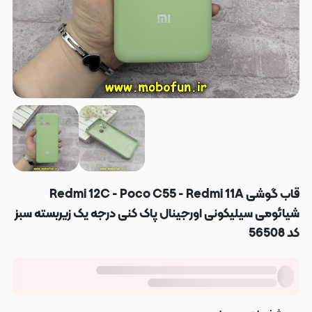
قاب گوشی Redmi 12C - Poco C55 - Redmi 11A
شیائومی سیلیکونی اورجینال پاک کنی درجه یک زیربسته سبز
کد 56508