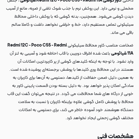
داخلی
کاور گوشی Redmi 12C - Poco C55 - Redmi 11A شیائومی
، جنس
مخملی و نرمی دارد. این روکش نرم با جذب شوک ناشی از ضربه، مانع از آسیب
دیدن گوشی می‌شود. همچنین، بدنه گوشی که با روکش داخلی محافظ
سیلیکونی تماس مستقیم دارد، خط و خراشی نخواهد داشت و کاملا سالم
باقی می ماند.
ضخامت مناسب کاور محافظ سیلیکونی
Redmi 12C - Poco C55 - Redmi
11A شیائومی
باعث شده اطراف دوربین با قاب احاطه شود و آسیبی به لنز آن
وارد نشود. با توجه به اینکه کلیدهای گوشی از پر کاربردترین امکانات آن
هستند در این محافظ روی کلیدها با پوشش برجسته‌ای پوشیده شده است.
به همین دلیل ضمن حفاظت از کلیدها، دسترسی به آن‌ها برای کاربران به
سادگی امکان پذیر خواهد بود. به دلیل بسته بودن قسمت پایینی کاور به
خوبی از درگاه های شما محافظت می گردد. در نتیجه می‌توان گفت این قاب
محافظ با پوشش کامل گوشی علاوه براینکه کاربران را نسبت به سلامت
دستگاه هوشمند خود آسوده خاطر می کند، برای دسترسی به امکانات
مختلف گوشی زحمتی ایجاد نخواهد کرد.
مشخصات فنی