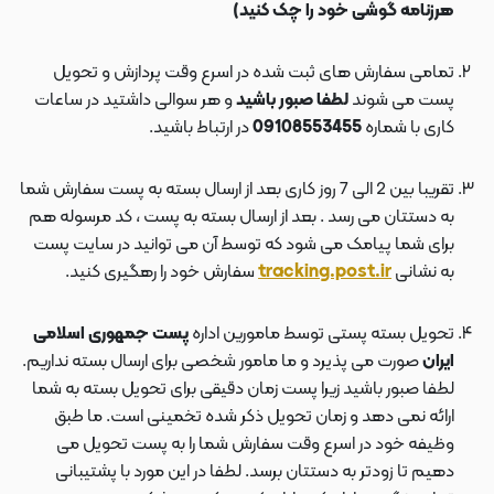
هرزنامه گوشی خود را چک کنید)
تمامی سفارش های ثبت شده در اسرع وقت پردازش و تحویل
پست می شوند
لطفا صبور باشید
و هر سوالی داشتید در ساعات
کاری با شماره
09108553455
در ارتباط باشید.
تقریبا بین 2 الی 7 روز کاری بعد از ارسال بسته به پست سفارش شما
به دستتان می رسد . بعد از ارسال بسته به پست ، کد مرسوله هم
برای شما پیامک می شود که توسط آن می توانید در سایت پست
به نشانی
tracking.post.ir
سفارش خود را رهگیری کنید.
تحویل بسته پستی توسط مامورین اداره
پست جمهوری اسلامی
ایران
صورت می پذیرد و ما مامور شخصی برای ارسال بسته نداریم.
لطفا صبور باشید زیرا پست زمان دقیقی برای تحویل بسته به شما
ارائه نمی دهد و زمان تحویل ذکر شده تخمینی است. ما طبق
وظیفه خود در اسرع وقت سفارش شما را به پست تحویل می
دهیم تا زودتر به دستتان برسد. لطفا در این مورد با پشتیبانی