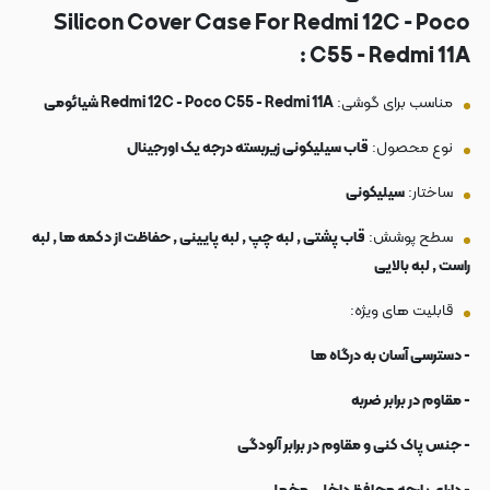
Silicon Cover Case For Redmi 12C - Poco
C55 - Redmi 11A :
مناسب برای گوشی:
Redmi 12C - Poco C55 - Redmi 11A شیائومی
نوع محصول:
قاب سیلیکونی زیربسته درجه یک اورجینال
ساختار:
سیلیکونی
سطح پوشش:
قاب پشتی , لبه چپ , لبه پایینی , حفاظت از دکمه ها , لبه
راست , لبه بالایی
قابلیت های ویژه:
- دسترسی آسان به درگاه ها
- مقاوم در برابر ضربه
- جنس پاک کنی و مقاوم در برابر آلودگی