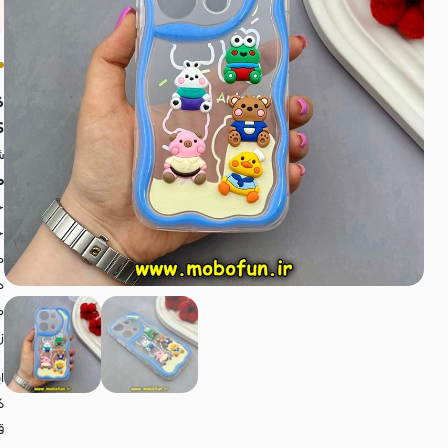
ک
S
ش
ط
خ
ج
م
د
م
ز
ا
ک
ق