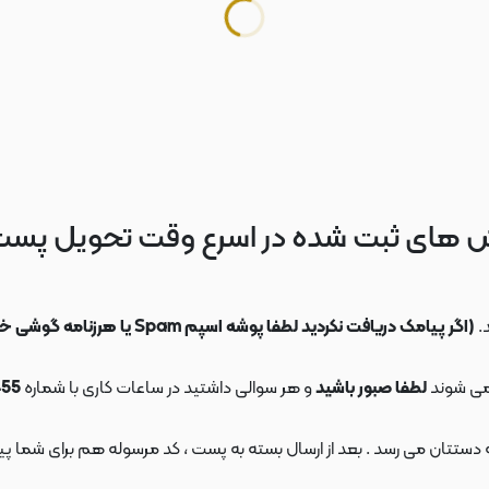
 های ثبت شده در اسرع وقت تحویل پس
.
(اگر پیامک دریافت نکردید لطفا پوشه اسپم Spam یا هرزنامه گوشی خود را چک کنید)
می شوند
لطفا صبور باشید
و هر سوالی داشتید در ساعات کاری با شماره
09108553455