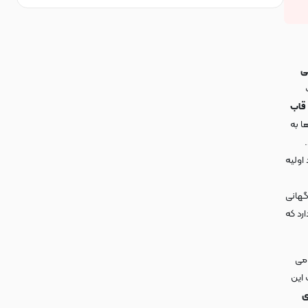
ی
قاب
ا به
اولیه
گهانی
رد که
می
 این
ی