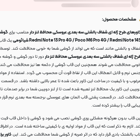
مشخصات محصول:
اورهای طرح ژله ای شفاف بالشتی سه بعدی عروسکی محافظ لنز دار
مناسب برای
گوش
Redmi Note 13 Pro 4G / Poco M6 Pro 4G / Redmi Note 14 شیائومی
یک قاب
فاف و بالشتی مانند است که می تواند از گوشی شما به خوبی محافظت کند. توسط
رح ژله ای شفاف بالشتی سه بعدی عروسکی محافظ لنز دار
دور تا دور گوشی و گوشه ه
وبی محافظت می شوند همچنین این قاب گوشی از دکمه ها نیز محافظت می کند.
نس نرم و قابل انعطاف این قاب از نقاط قوت آن محسوب می گردد. استفاده از مواد 
رغوب و با کیفیت در ساخت این کاور باعث شده تا عمر بالایی داشته باشد. در قسمت
وربین این کاور یک محافظ لنز تعبیه شده است تا از لنز دوربین شما در برابر صدمات نا
حافظت کند. در قسمت پشتی قاب المان های عروسکی برجسته سه بعدی نرم قرار دا
یبایی قاب را بیشتر کرده است.
ین قاب بدون هرگونه مشکلی روی گوشی نصب می شود و گوشی را داخل قاب فیت 
ند. لازم به ذکر است که این قاب از مواد اولیه ی با کیفیتی ساخته شده است. در اطراف
اب بالشتک بادی قرار دارد که در اثر ضربه از گوشی شما محافظت می کند. این
کاور برا