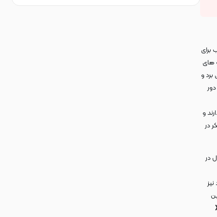
برای
ب های
برد و
دور
ند و
ر در
 در
نیز
ین
/