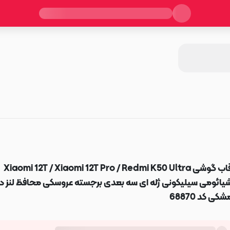
قاب گوشی Xiaomi 12T / Xiaomi 12T Pro / Redmi K50 Ultra
یائومی سیلیکونی ژله ای سه بعدی برجسته عروسکی محافظ لنز دا
شکی کد 68870