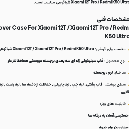
Xiaomi 12T Pro / Redmi K50 Ultr شیائومی
مناسب است.
شخصات فنی
ver Case For Xiaomi 12T / Xiaomi 12T Pro / Redm
K50 Ultr
مناسب برای گوشی:
Xiaomi 12T / Xiaomi 12T Pro / Redmi K50 Ultra شیائومی
نوع محصول:
قاب سیلیکونی ژله ای سه بعدی برجسته عروسکی محافظ لنز دار
ساختار:
نرم ، برجسته
سطح پوشش:
قاب پشتی , لبه چپ , لبه پایینی , حفاظت از دکمه ها , لبه راست , لبه
الایی
قابلیت های ویژه:
 دسترسی آسان به درگاه ها
 مقاوم در برابر ضربه