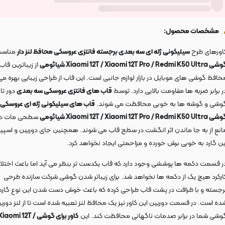
مشخصات محصول:
اورهای طرح
سیلیکونی ژله ای سه بعدی برجسته فانتزی عروسکی محافظ لنز دار
مناسب 
Xiaomi 12T / Xiaomi 12T Pro / Redmi K50 Ult شیائومی
از زیباترین قا
حافظ گوشی های موبایل در بازار لوازم جانبی است. این قاب از طراحی زیبایی بهره می 
ر برابر ضربه ها مقاومت بالایی دارد. توسط
قاب های فانتزی عروسکی سه بعدی
دور تا 
وشی و گوشه ها به خوبی محافظت می شوند.
قاب های سیلیکونی ژله ای عروسکی
Xiaomi 12T / Xiaomi 12T Pro / Redmi K50 Ult شیائومی
سطحی مات دار
انع از به جا ماندن اثر انگشت در سطح قاب می شوند. همچنین جای دوربین و اسپیک
ین گارد به خوبی برش خورده و مزاحمتی ایجاد نخواهد کرد.
ر قسمت دکمه ها پوششی وجود دارد که قاب یکدست تر بنظر می آید اما باعث اختلال
ارکرد هیچ یک از دکمه ها نخواهد شد. برای زیباتر شدن گوشی شرکت سازنده طرحی
رجسته و با ظرافت در پشت قاب طراحی کرده که باعث خوش دست شدن این نوع گارد 
ده است. در قسمت دوربین این کاور نیز یک محافظ لنز تعبیه شده است تا از لنز دورب
وشی شما در برابر صدمات ناگهانی محافظت کند. این
کاور برای گوشی Xiaomi 12T 