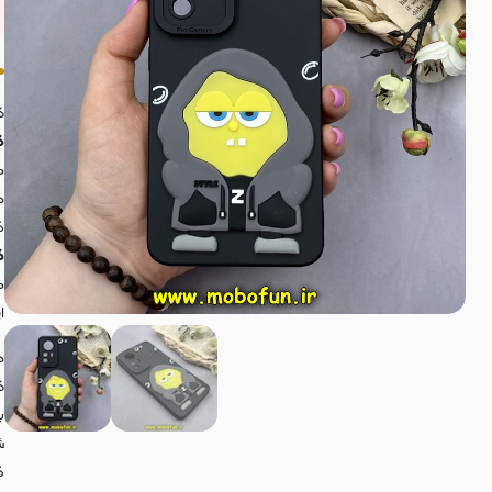
ک
گوشی ra
م
د
گ
گوشی ra
م
ا
د
ک
ب
ش
گ