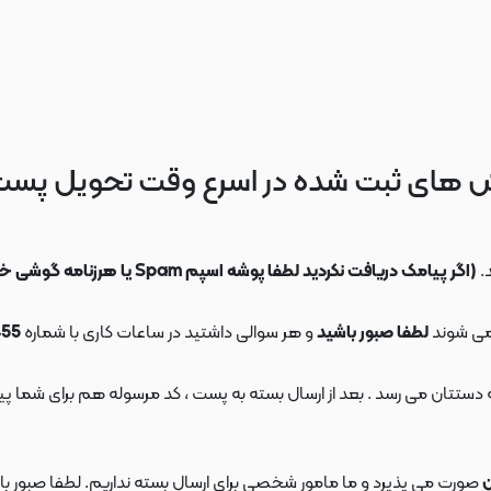
 های ثبت شده در اسرع وقت تحویل پس
.
(اگر پیامک دریافت نکردید لطفا پوشه اسپم Spam یا هرزنامه گوشی خود را چک کنید)
می شوند
لطفا صبور باشید
و هر سوالی داشتید در ساعات کاری با شماره
09108553455
ن
صورت می پذیرد و ما مامور شخصی برای ارسال بسته نداریم. لطفا صبور باش