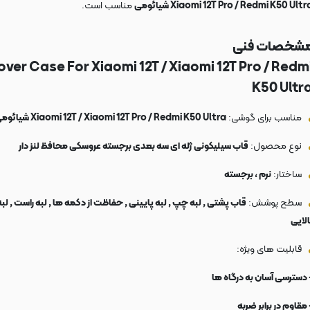
Xiaomi 12T Pro / Redmi K50 Ultr شیائومی
مناسب است.
شخصات فنی
ver Case For Xiaomi 12T / Xiaomi 12T Pro / Redm
K50 Ultr
مناسب برای گوشی:
Xiaomi 12T / Xiaomi 12T Pro / Redmi K50 Ultra شیائومی
نوع محصول:
قاب سیلیکونی ژله ای سه بعدی برجسته عروسکی محافظ لنز دار
ساختار:
نرم ، برجسته
سطح پوشش:
قاب پشتی , لبه چپ , لبه پایینی , حفاظت از دکمه ها , لبه راست , لبه
الایی
قابلیت های ویژه:
 دسترسی آسان به درگاه ها
 مقاوم در برابر ضربه