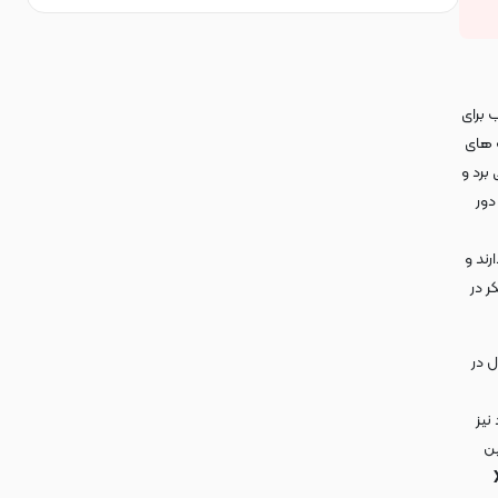
برای
ب های
برد و
دور
ند و
ر در
 در
نیز
ین
/