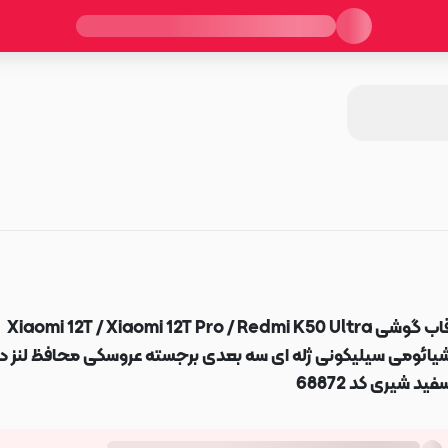
قاب گوشی Xiaomi 12T / Xiaomi 12T Pro / Redmi K50 Ultra
یائومی سیلیکونی ژله ای سه بعدی برجسته عروسکی محافظ لنز دا
فید شیری کد 68872