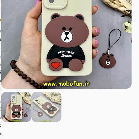
ک
گوشی ra
م
د
گ
گوشی ra
م
ا
د
ک
ب
ش
گ