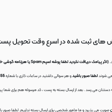
 های ثبت شده در اسرع وقت تحویل پس
.
(اگر پیامک دریافت نکردید لطفا پوشه اسپم Spam یا هرزنامه گوشی خود را چک کنید)
می شوند
لطفا صبور باشید
و هر سوالی داشتید در ساعات کاری با شماره
09108553455
ن
صورت می پذیرد و ما مامور شخصی برای ارسال بسته نداریم. لطفا صبور باش