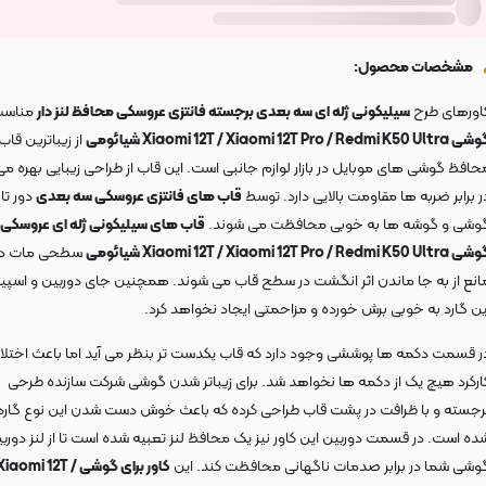
مشخصات محصول:
اورهای طرح
سیلیکونی ژله ای سه بعدی برجسته فانتزی عروسکی محافظ لنز دار
مناسب 
Xiaomi 12T / Xiaomi 12T Pro / Redmi K50 Ult شیائومی
از زیباترین قا
حافظ گوشی های موبایل در بازار لوازم جانبی است. این قاب از طراحی زیبایی بهره می 
ر برابر ضربه ها مقاومت بالایی دارد. توسط
قاب های فانتزی عروسکی سه بعدی
دور تا 
وشی و گوشه ها به خوبی محافظت می شوند.
قاب های سیلیکونی ژله ای عروسکی
Xiaomi 12T / Xiaomi 12T Pro / Redmi K50 Ult شیائومی
سطحی مات دار
انع از به جا ماندن اثر انگشت در سطح قاب می شوند. همچنین جای دوربین و اسپیک
ین گارد به خوبی برش خورده و مزاحمتی ایجاد نخواهد کرد.
ر قسمت دکمه ها پوششی وجود دارد که قاب یکدست تر بنظر می آید اما باعث اختلال
ارکرد هیچ یک از دکمه ها نخواهد شد. برای زیباتر شدن گوشی شرکت سازنده طرحی
رجسته و با ظرافت در پشت قاب طراحی کرده که باعث خوش دست شدن این نوع گارد 
ده است. در قسمت دوربین این کاور نیز یک محافظ لنز تعبیه شده است تا از لنز دورب
وشی شما در برابر صدمات ناگهانی محافظت کند. این
کاور برای گوشی Xiaomi 12T 