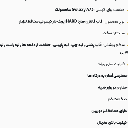
مناسب برای گوشی:
Galaxy A73 سامسونگ
نوع محصول:
قاب فانتزی هارد HARD ایربگ دار کپسولی محافظ لنزدار
ساختار:
سخت
سطح پوشش:
قاب پشتی , لبه چپ , لبه پایینی , حفاظت از دکمه ها , لبه راست , لبه
الایی
قابلیت های ویژه:
 دسترسی آسان به درگاه ها
 مقاوم در برابر ضربه
 ضخامت کم
 دارای محافظ لنز دوربین
 کیفیت بالای متریال