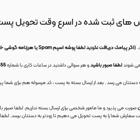
 های ثبت شده در اسرع وقت تحویل پس
.
(اگر پیامک دریافت نکردید لطفا پوشه اسپم Spam یا هرزنامه گوشی خود را چک کنید)
می شوند
لطفا صبور باشید
و هر سوالی داشتید در ساعات کاری با شماره
09108553455
ن
صورت می پذیرد و ما مامور شخصی برای ارسال بسته نداریم. لطفا صبور باش
ارش شما را به پست تحویل می دهیم تا زودتر به دستتان برسد. لطفا در این