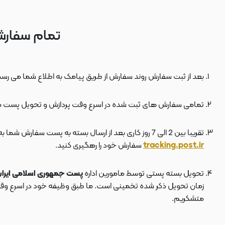
تمام سفارش
بعد از ثبت سفارش روند سفارش از طریق پیامک به اطلاع شما می رسد
تمامی سفارش های ثبت شده در اسرع وقت پردازش و تحویل پست 
تقریبا بین 2 الی 7 روز کاری بعد از ارسال بسته به پست سفارش شما به دستتان می رسد . بعد از ارسال بسته به پست ، کد مرسوله هم برای شما پیامک می شود که توسط آن می توانید در سایت پست به نشانی
tracking.post.ir
سفارش خود را رهگیری کنید.
تحویل بسته پستی توسط مامورین اداره
پست جمهوری اسلامی ایرا
زمان تحویل ذکر شده تخمینی است. ما طبق وظیفه خود در اسرع وقت سف
متشکریم.