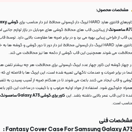
مشخصات محصول:
رهای فانتزی هارد HARD ایربگ دار کپسولی محافظ لنز دار مناسب برای
گوشی y
A سامسونگ
از زیباترین قاب های محافظ گوشی های موبایل در بازار لوازم جانبی ا
ین قاب از طراحی زیبایی بهره می برد و در برابر ضربه ها مقاومت بالایی دارد. توسط قا
فانتزی هارد HARD ایربگ دار کپسولی محافظ لنز دار دور تا دور گوشی و گوشه ها به
حافظت می شوند همچنین این قاب گوشی از دکمه ها نیز محافظت می کند.
ر چهار گوشه این کاور چهار عدد ایربگ کپسولی برای محافظت هر چه بیشتر تلفن هم
ما در برابر ضربات و صدمات ناگهانی تعبیه شده است، این ایربگ ها با فاصله ای که 
وشی و قاب ایجاد می کنند باعث می شوند تا در هنگام ضربه از آسیب رسیدن به تلف
مراه جلوگیری شود. استفاده از مواد اولیه مرغوب و با کیفیت در ساخت این کاور باع
ده تا این قاب عمر بالایی داشته باشد. این
کاور برای گوشی Galaxy A73 سامسونگ
ناسب است.
شخصات فنی
Fantasy Cover Case For Samsung Galaxy A73 