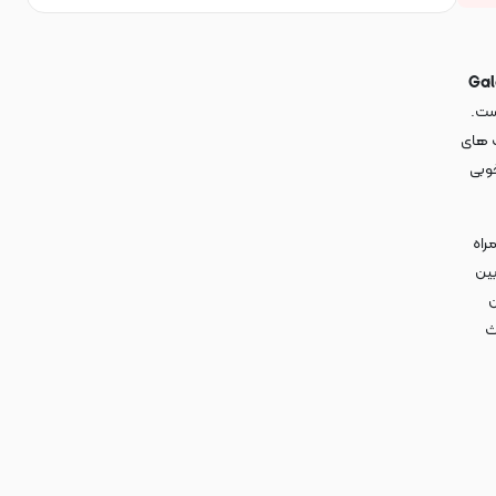
Galax
ست.
ب های
 خوبی
راه
بین
ن
ث