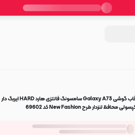
قاب گوشی Galaxy A73 سامسونگ فانتزی هارد HARD ایربگ دار
پسولی محافظ لنزدار طرح New Fashion کد 69602