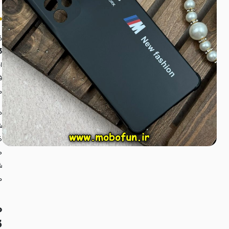
کاو
73
ا
م
د
ش
گ
ه
ش
م
م
: