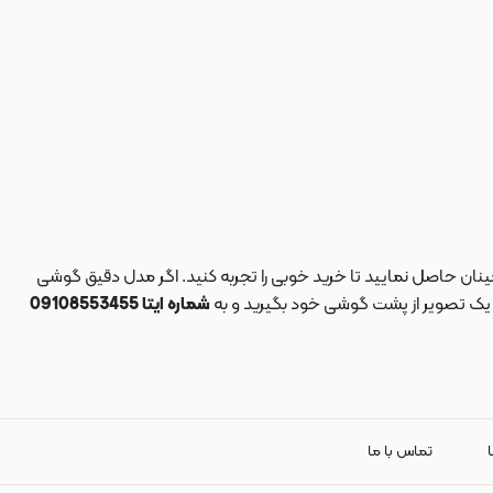
نان حاصل نمایید تا خرید خوبی را تجربه کنید. اگر مدل دقیق گوشی
د یک تصویر از پشت گوشی خود بگیرید و به
شماره ایتا 09108553455
ا
تماس با ما