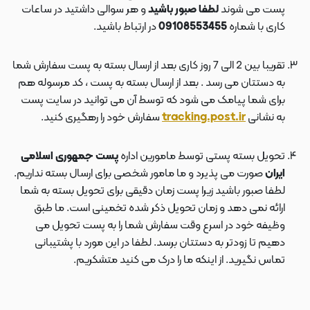
پست می شوند
لطفا صبور باشید
و هر سوالی داشتید در ساعات
کاری با شماره
09108553455
در ارتباط باشید.
تقریبا بین 2 الی 7 روز کاری بعد از ارسال بسته به پست سفارش شما
به دستتان می رسد . بعد از ارسال بسته به پست ، کد مرسوله هم
برای شما پیامک می شود که توسط آن می توانید در سایت پست
به نشانی
tracking.post.ir
سفارش خود را رهگیری کنید.
تحویل بسته پستی توسط مامورین اداره
پست جمهوری اسلامی
ایران
صورت می پذیرد و ما مامور شخصی برای ارسال بسته نداریم.
لطفا صبور باشید زیرا پست زمان دقیقی برای تحویل بسته به شما
ارائه نمی دهد و زمان تحویل ذکر شده تخمینی است. ما طبق
وظیفه خود در اسرع وقت سفارش شما را به پست تحویل می
دهیم تا زودتر به دستتان برسد. لطفا در این مورد با پشتیبانی
تماس نگیرید. از اینکه ما را درک می کنید متشکریم.