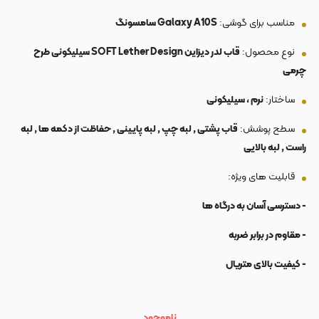
مناسب برای گوشی:
Galaxy A10S سامسونگ
نوع محصول:
قاب لدر دیزاین SOFT Lether Design سیلیکونی طرح
چرمی
ساختار:
نرم ، سیلیکونی
سطح پوشش:
قاب پشتی , لبه چپ , لبه پایینی , حفاظت از دکمه ها , لبه
راست , لبه بالایی
قابلیت های ویژه:
- دسترسی آسان به درگاه ها
- مقاوم در برابر ضربه
- کیفیت بالای متریال
ناموجود