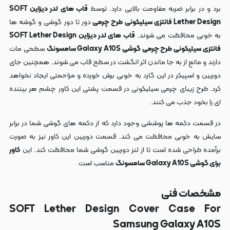
برد و در برابر ضربه مقاومت بالایی دارد. توسط
قاب های لدر دیزاین SOFT
Lether Design فانتزی سیلیکونی طرح چرمی
دور تا دور گوشی و گوشه ها
به خوبی محافظت می شوند.
قاب های لدر دیزاین SOFT Lether Design
فانتزی سیلیکونی طرح چرمی گوشی Galaxy A10S سامسونگ
سطحی مات
دارند و مانع از به جا ماندن اثر انگشت در سطح قاب می شوند. همچنین جای
دوربین و اسپیکر در این گارد به خوبی برش خورده و مزاحمتی ایجاد نخواهد
کرد. طرح زیبای چرمی سیلیکونی در قسمت پشتی این کاور چشم هر بیننده
ای را بخود جذب می کنند.
در قسمت دکمه ها پوششی وجود دارد که از دکمه های گوشی شما در برابر
سایش به خوبی محافظت می کند. قسمت دوربین این کاور نیز به صورت
برآمده طراحی شده است تا از لنز دوربین گوشی شما محافظت کند. این
کاور
برای گوشی Galaxy A10S سامسونگ
مناسب است.
مشخصات فنی
SOFT Lether Design Cover Case For
Samsung Galaxy A10S