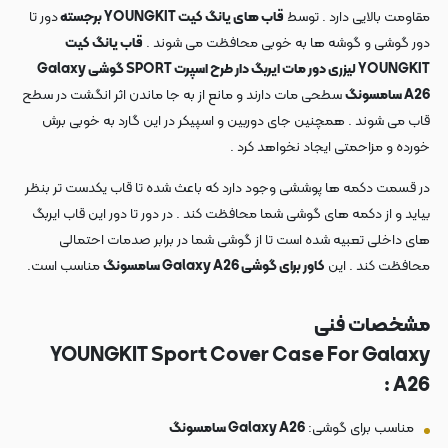
مقاومت بالایی دارد . توسط
قاب های یانگ کیت YOUNGKIT برجسته
دور تا
دور گوشی و گوشه ها به خوبی محافظت می شوند .
قاب یانگ کیت
YOUNGKIT لیزری دور مات ایربگ دار طرح اسپرت SPORT گوشی Galaxy
A26 سامسونگ
سطحی مات دارند و مانع از به جا ماندن اثر انگشت در سطح
قاب می شوند . همچنین جای دوربین و اسپیکر در این گارد به خوبی برش
خورده و مزاحمتی ایجاد نخواهد کرد .
در قسمت دکمه ها پوششی وجود دارد که باعث شده تا قاب یکدست تر بنظر
بیاید و از دکمه های گوشی شما محافظت کند . در دور تا دور این قاب ایربگ
های داخلی تعبیه شده است تا از گوشی شما در برابر صدمات احتمالی
محافظت کند . این
کاور برای گوشی Galaxy A26 سامسونگ
مناسب است.
مشخصات فنی
YOUNGKIT Sport Cover Case For Galaxy
A26 :
مناسب برای گوشی:
Galaxy A26 سامسونگ