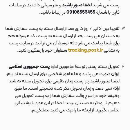
پست می شوند
لطفا صبور باشید
و هر سوالی داشتید در ساعات
کاری با شماره
09108553455
در ارتباط باشید.
تقریبا بین 2 الی 7 روز کاری بعد از ارسال بسته به پست سفارش شما
به دستتان می رسد . بعد از ارسال بسته به پست ، کد مرسوله هم
برای شما پیامک می شود که توسط آن می توانید در سایت پست
به نشانی
tracking.post.ir
سفارش خود را رهگیری کنید.
تحویل بسته پستی توسط مامورین اداره
پست جمهوری اسلامی
ایران
صورت می پذیرد و ما مامور شخصی برای ارسال بسته نداریم.
لطفا صبور باشید زیرا پست زمان دقیقی برای تحویل بسته به شما
ارائه نمی دهد و زمان تحویل ذکر شده تخمینی است. ما طبق
وظیفه خود در اسرع وقت سفارش شما را به پست تحویل می
دهیم تا زودتر به دستتان برسد. لطفا در این مورد با پشتیبانی
تماس نگیرید. از اینکه ما را درک می کنید متشکریم.