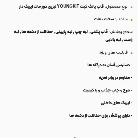
نوع محصول:
قاب یانگ کیت YOUNGKIT لیزری دور مات ایربگ دار
ساختار:
سخت ، مات
سطح پوشش:
قاب پشتی , لبه چپ , لبه پایینی , حفاظت از دکمه ها , لبه
راست , لبه بالایی
قابلیت های ویژه:
- دسترسی آسان به درگاه ها
- مقاوم در برابر ضربه
- طرح و چاپ جذاب و با کیفیت
- ایربگ های داخلی
- دارای پوشش برای حفاظت از دکمه ها