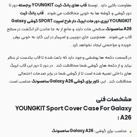
مقاومت بالایی دارد . توسط
قاب های یانگ کیت YOUNGKIT برجسته
دور تا
دور گوشی و گوشه ها به خوبی محافظت می شوند .
قاب یانگ کیت
YOUNGKIT لیزری دور مات ایربگ دار طرح اسپرت SPORT گوشی Galaxy
A26 سامسونگ
سطحی مات دارند و مانع از به جا ماندن اثر انگشت در سطح
قاب می شوند . همچنین جای دوربین و اسپیکر در این گارد به خوبی برش
خورده و مزاحمتی ایجاد نخواهد کرد .
در قسمت دکمه ها پوششی وجود دارد که باعث شده تا قاب یکدست تر بنظر
بیاید و از دکمه های گوشی شما محافظت کند . در دور تا دور این قاب ایربگ
های داخلی تعبیه شده است تا از گوشی شما در برابر صدمات احتمالی
محافظت کند . این
کاور برای گوشی Galaxy A26 سامسونگ
مناسب است.
مشخصات فنی
YOUNGKIT Sport Cover Case For Galaxy
A26 :
مناسب برای گوشی:
Galaxy A26 سامسونگ