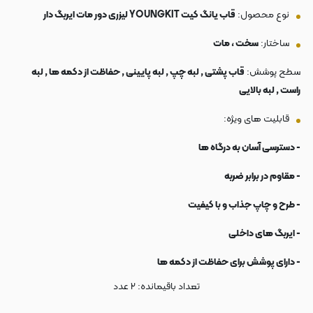
نوع محصول:
قاب یانگ کیت YOUNGKIT لیزری دور مات ایربگ دار
ساختار:
سخت ، مات
سطح پوشش:
قاب پشتی , لبه چپ , لبه پایینی , حفاظت از دکمه ها , لبه
راست , لبه بالایی
قابلیت های ویژه:
- دسترسی آسان به درگاه ها
- مقاوم در برابر ضربه
- طرح و چاپ جذاب و با کیفیت
- ایربگ های داخلی
- دارای پوشش برای حفاظت از دکمه ها
تعداد باقیمانده:
۲
عدد