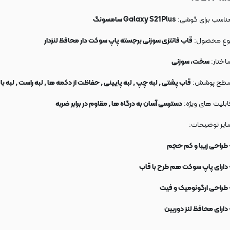
ناسب برای گوشی:
Galaxy S21 Plus سامسونگ
وع محصول:
قاب فانتزی سوزنی برجسته پاپ سوکت دار محافظ لنزدار
اختار:
سخت، سوزنی
طح پوشش:
قاب پشتی , لبه چپ , لبه پایینی , حفاظت از دکمه ها , لبه راست , لبه با
ابلیت های ویژه:
دسترسی آسان به درگاه ها , مقاوم در برابر ضربه
ایر توضیحات:
 طراحی زیبا و کم حجم
 دارای پاپ سوکت هم طرح با قاب
 طراحی ارگونومیک و فیت
 دارای محافظ لنز دوربین