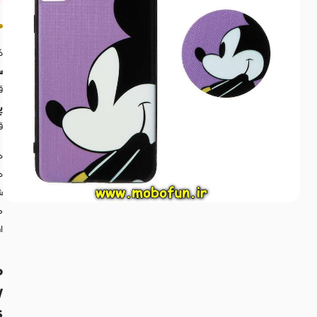
ک
س
ق
پ
ق
د
د
ش
ه
ا
م
y
: