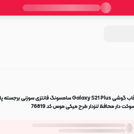
قاب گوشی Galaxy S21 Plus سامسونگ فانتزی سوزنی برجسته 
وکت دار محافظ لنزدار طرح میکی موس کد 76819