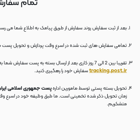
تمام سفارش
بعد از ثبت سفارش روند سفارش از طریق پیامک به اطلاع شما می رسد
تمامی سفارش های ثبت شده در اسرع وقت پردازش و تحویل پست 
تقریبا بین 2 الی 7 روز کاری بعد از ارسال بسته به پست سفارش شما به دستتان می رسد . بعد از ارسال بسته به پست ، کد مرسوله هم برای شما پیامک می شود که توسط آن می توانید در سایت پست به نشانی
tracking.post.ir
سفارش خود را رهگیری کنید.
تحویل بسته پستی توسط مامورین اداره
پست جمهوری اسلامی ایرا
زمان تحویل ذکر شده تخمینی است. ما طبق وظیفه خود در اسرع وقت سف
متشکریم.