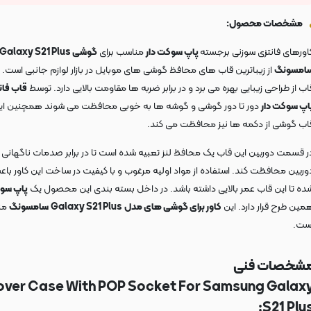
مشخصات محصول:
اورهای فانتزی سوزنی برجسته
پاپ سوکت دار
مناسب برای
گوشی Galaxy S21 Plus
امسونگ
از زیباترین قاب های محافظ گوشی های موبایل در بازار لوازم جانبی است. 
اب از طراحی زیبایی بهره می برد و در برابر ضربه ها مقاومت بالایی دارد. توسط
قاب فان
اپ سوکت دار
دور تا دور گوشی و گوشه ها به خوبی محافظت می شوند همچنین ای
اب گوشی از دکمه ها نیز محافظت می کند.
ر قسمت دوربین این قاب یک محافظ لنز تعبیه شده است تا در برابر صدمات ناگهانی از
وربین محافظت کند. استفاده از مواد اولیه مرغوب و با کیفیت در ساخت این کاور باع
ده تا این قاب عمر بالایی داشته باشد. در داخل بسته بندی این محصول یک
پاپ سو
مین طرح قرار دارد. این
کاور برای گوشی های مدل
Galaxy S21 Plus
سامسونگ
من
ست.
شخصات فنی
ver Case With POP Socket For Samsung Galax
S21 Plus