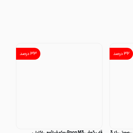
۳۲
درصد
۳۳
درصد
 صورتی کد 3
قاب گوشی Poco M3 پوکو شیائومی اکلیلی