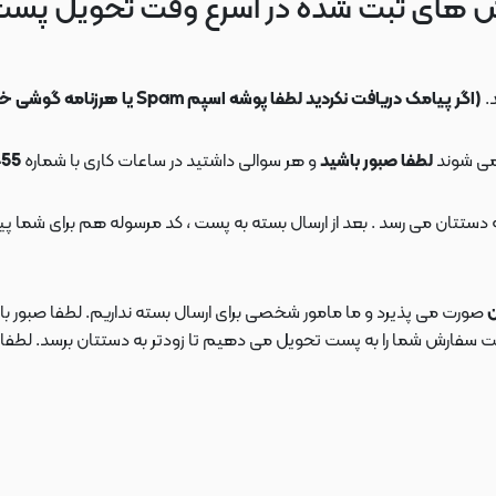
 های ثبت شده در اسرع وقت تحویل پس
.
(اگر پیامک دریافت نکردید لطفا پوشه اسپم Spam یا هرزنامه گوشی خود را چک کنید)
می شوند
لطفا صبور باشید
و هر سوالی داشتید در ساعات کاری با شماره
09108553455
ن
صورت می پذیرد و ما مامور شخصی برای ارسال بسته نداریم. لطفا صبور باش
ارش شما را به پست تحویل می دهیم تا زودتر به دستتان برسد. لطفا در این