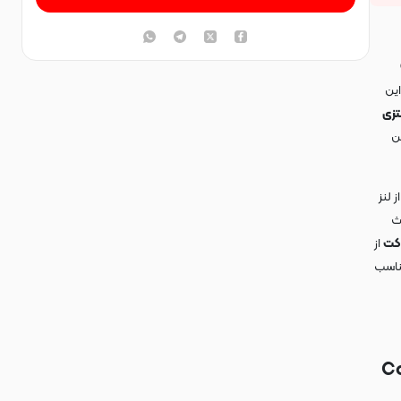
این
تزی
ن
 لنز
ث
کت
از
اسب
Co