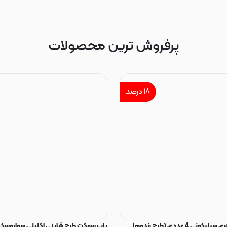
پرفروش ترین محصولات
۱۸
درصد
ی 4 عددی (طرح رندوم)
پاپ سوکت طرح شاینی اکلیلی سواروسکی