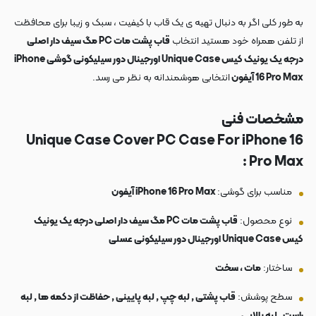
به طور کلی اگر به دنبال تهیه ی یک قاب با کیفیت ، سبک و زیبا برای محافظت
از تلفن همراه خود هستید انتخاب
قاب پشت مات PC مگ سیف دار اصلی
درجه یک یونیک کیس Unique Case اورجینال دور سیلیکونی گوشی iPhone
16 Pro Max آیفون
انتخابی هوشمندانه به نظر می رسد.
مشخصات فنی
Unique Case Cover PC Case For iPhone 16
Pro Max :
مناسب برای گوشی:
iPhone 16 Pro Max آیفون
نوع محصول:
قاب پشت مات PC مگ سیف دار اصلی درجه یک یونیک
کیس Unique Case اورجینال دور سیلیکونی عسلی
ساختار:
مات ، سخت
سطح پوشش:
قاب پشتی , لبه چپ , لبه پایینی , حفاظت از دکمه ها , لبه
راست , لبه بالایی