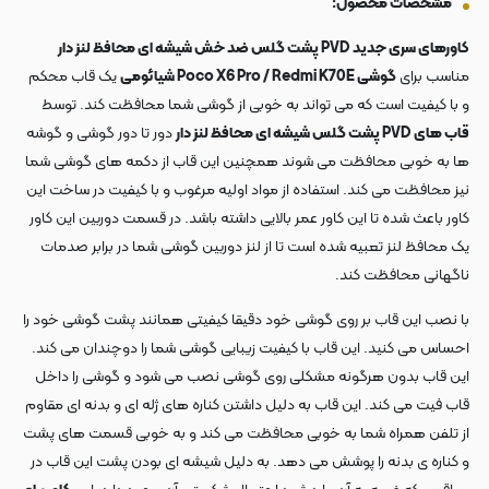
مشخصات محصول:
کاورهای سری جدید PVD پشت گلس ضد خش شیشه ای محافظ لنز دار
مناسب برای
گوشی Poco X6 Pro / Redmi K70E شیائومی
یک قاب محکم
و با کیفیت است که می تواند به خوبی از گوشی شما محافظت کند. توسط
قاب های PVD پشت گلس شیشه ای محافظ لنز دار
دور تا دور گوشی و گوشه
ها به خوبی محافظت می شوند همچنین این قاب از دکمه های گوشی شما
نیز محافظت می کند. استفاده از مواد اولیه مرغوب و با کیفیت در ساخت این
کاور باعث شده تا این کاور عمر بالایی داشته باشد. در قسمت دوربین این کاور
یک محافظ لنز تعبیه شده است تا از لنز دوربین گوشی شما در برابر صدمات
ناگهانی محافظت کند.
با نصب این قاب بر روی گوشی خود دقیقا کیفیتی همانند پشت گوشی خود را
احساس می کنید. این قاب با کیفیت زیبایی گوشی شما را دوچندان می کند.
این قاب بدون هرگونه مشکلی روی گوشی نصب می شود و گوشی را داخل
قاب فیت می کند. این قاب به دلیل داشتن کناره های ژله ای و بدنه ای مقاوم
از تلفن همراه شما به خوبی محافظت می کند و به خوبی قسمت های پشت
و کناره ی بدنه را پوشش می دهد. به دلیل شیشه ای بودن پشت این قاب در