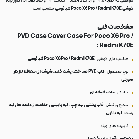
مواقعی که ضربه به آن وارد شود احتمال شکستن آن وجود دارد. این
کاور برای
گوشی Poco X6 Pro / Redmi K70E شیائومی
مناسب است.
مشخصات فنی
PVD Case Cover Case For Poco X6 Pro /
Redmi K70E :
مناسب برای گوشی:
Poco X6 Pro / Redmi K70E شیائومی
نوع محصول:
قاب PVD ضد خش پشت گلس شیشه ای محافظ لنز دار
صورتی
ساختار:
مات، شیشه ای
سطح پوشش:
قاب پشتی , لبه چپ , لبه پایینی , حفاظت از دکمه ها , لبه
راست , لبه بالایی
قابلیت های ویژه:
- دسترسی آسان به درگاه ها