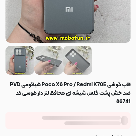
قاب گوشی Poco X6 Pro / Redmi K70E شیائومی PVD
ضد خش پشت گلس شیشه ای محافظ لنز دار طوسی کد
86741