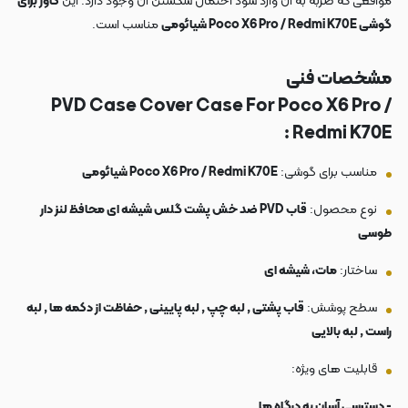
مواقعی که ضربه به آن وارد شود احتمال شکستن آن وجود دارد. این
کاور برای
گوشی Poco X6 Pro / Redmi K70E شیائومی
مناسب است.
مشخصات فنی
PVD Case Cover Case For Poco X6 Pro /
Redmi K70E :
مناسب برای گوشی:
Poco X6 Pro / Redmi K70E شیائومی
نوع محصول:
قاب PVD ضد خش پشت گلس شیشه ای محافظ لنز دار
طوسی
ساختار:
مات، شیشه ای
سطح پوشش:
قاب پشتی , لبه چپ , لبه پایینی , حفاظت از دکمه ها , لبه
راست , لبه بالایی
قابلیت های ویژه:
- دسترسی آسان به درگاه ها