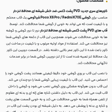
مشخصات محصول:
کاورهای سری جدید PVD پشت گلس ضد خش شیشه ای محافظ لنز دار
مناسب برای
گوشی Poco X6 Pro / Redmi K70E شیائومی
یک قاب محکم
و با کیفیت است که می تواند به خوبی از گوشی شما محافظت کند. توسط
قاب های PVD پشت گلس شیشه ای محافظ لنز دار
دور تا دور گوشی و گوشه
ها به خوبی محافظت می شوند همچنین این قاب از دکمه های گوشی شما
نیز محافظت می کند. استفاده از مواد اولیه مرغوب و با کیفیت در ساخت این
کاور باعث شده تا این کاور عمر بالایی داشته باشد. در قسمت دوربین این کاور
یک محافظ لنز تعبیه شده است تا از لنز دوربین گوشی شما در برابر صدمات
ناگهانی محافظت کند.
با نصب این قاب بر روی گوشی خود دقیقا کیفیتی همانند پشت گوشی خود را
احساس می کنید. این قاب با کیفیت زیبایی گوشی شما را دوچندان می کند.
این قاب بدون هرگونه مشکلی روی گوشی نصب می شود و گوشی را داخل
قاب فیت می کند. این قاب به دلیل داشتن کناره های ژله ای و بدنه ای مقاوم
از تلفن همراه شما به خوبی محافظت می کند و به خوبی قسمت های پشت
و کناره ی بدنه را پوشش می دهد. به دلیل شیشه ای بودن پشت این قاب در