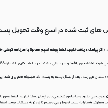
 های ثبت شده در اسرع وقت تحویل پس
.
(اگر پیامک دریافت نکردید لطفا پوشه اسپم Spam یا هرزنامه گوشی خود را چک کنید)
می شوند
لطفا صبور باشید
و هر سوالی داشتید در ساعات کاری با شماره
09108553455
ن
صورت می پذیرد و ما مامور شخصی برای ارسال بسته نداریم. لطفا صبور باش
ارش شما را به پست تحویل می دهیم تا زودتر به دستتان برسد. لطفا در این