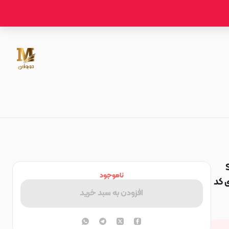
می اورجینال SO
ناموجود
ف اسپرت Sport نقره ای کد
افزودن به سبد خرید