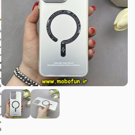
ب
ه
م
س
اورجی
د
ا
ک
د
ب
م
ق