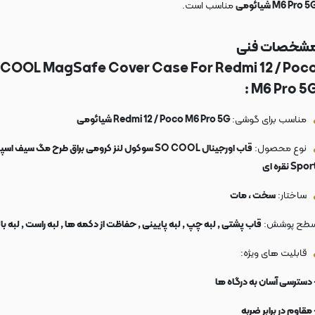
M6 Pro  شیائومی
مناسب است.
شخصات فنی
COOL MagSafe Cover Case For Redmi 12 / Poc
M6 Pro 5G 
مناسب برای گوشی:
Redmi 12 / Poco M6 Pro 5G شیائومی
نوع محصول:
قاب اورجینال SO COOL سوکول لنز کرومی براق طرح مگ سیف اس
Spo نقره ای
ساختار:
سخت ، مات
طح پوشش:
قاب پشتی , لبه چپ , لبه پایینی , حفاظت از دکمه ها , لبه راست , لبه با
قابلیت های ویژه:
 دسترسی آسان به درگاه ها
 مقاوم در برابر ضربه