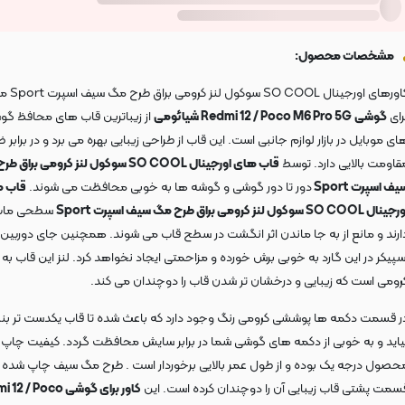
مشخصات محصول:
کاورهای اورجینال OL
رای
گوشی
Redmi 12 / Poco M6 Pro 5G شیائومی
از زیباترین قاب های محافظ گ
ای موبایل در بازار لوازم جانبی است. این قاب از طراحی زیبایی بهره می برد و در برابر ض
قاومت بالایی دارد. توسط
قاب های اورجینال SO COOL سوکول لنز کرومی برا
یف اسپرت Sport
دور تا دور گوشی و گوشه ها به خوبی محافظت می شوند.
قاب 
نال SO COOL سوکول لنز کرومی براق طرح مگ سیف اسپرت Sport
سطحی ما
ارند و مانع از به جا ماندن اثر انگشت در سطح قاب می شوند. همچنین جای دوربین 
سپیکر در این گارد به خوبی برش خورده و مزاحمتی ایجاد نخواهد کرد. لنز این قاب ب
رومی است که زیبایی و درخشان تر شدن قاب را دوچندان می کند.
ر قسمت دکمه ها پوششی کرومی رنگ وجود دارد که باعث شده تا قاب یکدست تر بن
یاید و به خوبی از دکمه های گوشی شما در برابر سایش محافظت گردد. کیفیت چاپ 
حصول درجه یک بوده و از طول عمر بالایی برخوردار است . طرح مگ سیف چاپ شده د
سمت پشتی قاب زیبایی آن را دوچندان کرده است. این
کاور برای گوشی / Poco