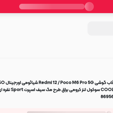
قاب گوشی Redmi 12 / Poco M6 Pro 5G شیائو
COOL سوکول لنز کرومی براق طرح مگ سی
8695