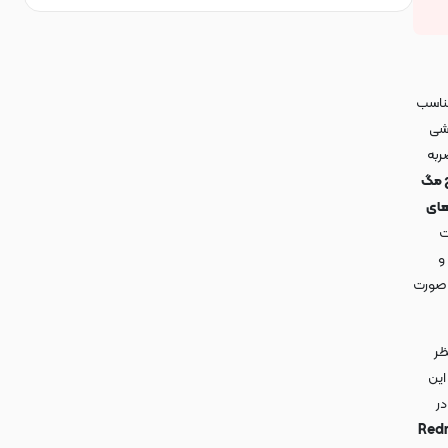
SO CO سوکول لنز کرومی براق طرح مگ سیف اسپرت Sport مناسب
وشی
ربه
ق طرح مگ
های
ت
و
ه صورت
ظر
این
ر
Redmi 12 