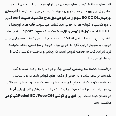
قاب های محافظ گوشی های موبایل در بازار لوازم جانبی است. این قاب از
طراحی زیبایی بهره می برد و در برابر ضربه مقاومت بالایی دارد. توسط
قاب های
اورجینال SO COOL سوکول لنز کرومی براق طرح مگ سیف اسپرت Sport
دور
تا دور گوشی و گوشه ها به خوبی محافظت می شوند.
قاب های اورجینال
SO COOL سوکول لنز کرومی براق طرح مگ سیف اسپرت Sport
سطحی مات
دارند و مانع از به جا ماندن اثر انگشت در سطح قاب می شوند. همچنین جای
دوربین و اسپیکر در این گارد به خوبی برش خورده و مزاحمتی ایجاد نخواهد
کرد. لنز این قاب به صورت کرومی است که زیبایی و درخشان تر شدن قاب را
دوچندان می کند.
در قسمت دکمه ها پوششی کرومی رنگ وجود دارد که باعث شده تا قاب
یکدست تر بنظر بیاید و به خوبی از دکمه های گوشی شما در برابر سایش
محافظت گردد. کیفیت چاپ این محصول درجه یک بوده و از طول عمر بالایی
برخوردار است . طرح مگ سیف چاپ شده در قسمت پشتی قاب زیبایی آن را
دوچندان کرده است. این
کاور برای گوشی Redmi 13C / Poco C65 شیائومی
مناسب است.