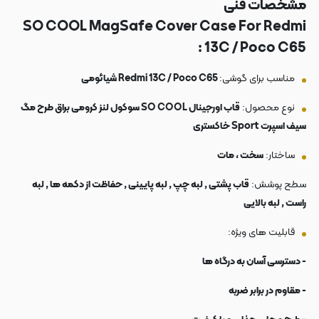
مشخصات فنی
SO COOL MagSafe Cover Case For Redmi
13C / Poco C65 :
مناسب برای گوشی:
Redmi 13C / Poco C65 شیائومی
نوع محصول:
قاب اورجینال SO COOL سوکول لنز کرومی براق طرح مگ
سیف اسپرت Sport خاکستری
ساختار:
سخت ، مات
سطح پوشش:
قاب پشتی , لبه چپ , لبه پایینی , حفاظت از دکمه ها , لبه
راست , لبه بالایی
قابلیت های ویژه:
- دسترسی آسان به درگاه ها
- مقاوم در برابر ضربه