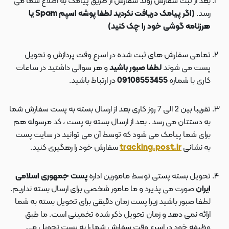
بعد از ثبت سفارش روند سفارش از طریق پیامک به اطلاع شما می
رسد.
(اگر پیامک دریافت نکردید لطفا پوشه اسپم Spam یا
هرزنامه گوشی خود را چک کنید)
تمامی سفارش های ثبت شده در اسرع وقت پردازش و تحویل
پست می شوند
لطفا صبور باشید
و هر سوالی داشتید در ساعات
کاری با شماره
09108553455
در ارتباط باشید.
تقریبا بین 2 الی 7 روز کاری بعد از ارسال بسته به پست سفارش شما
به دستتان می رسد . بعد از ارسال بسته به پست ، کد مرسوله هم
برای شما پیامک می شود که توسط آن می توانید در سایت پست
به نشانی
tracking.post.ir
سفارش خود را رهگیری کنید.
تحویل بسته پستی توسط مامورین اداره
پست جمهوری اسلامی
ایران
صورت می پذیرد و ما مامور شخصی برای ارسال بسته نداریم.
لطفا صبور باشید زیرا پست زمان دقیقی برای تحویل بسته به شما
ارائه نمی دهد و زمان تحویل ذکر شده تخمینی است. ما طبق
وظیفه خود در اسرع وقت سفارش شما را به پست تحویل می