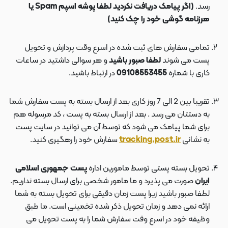
رسد.
(اگر پیامک دریافت نکردید لطفا پوشه اسپم Spam یا
هرزنامه گوشی خود را چک کنید)
تمامی سفارش های ثبت شده در اسرع وقت پردازش و تحویل
پست می شوند
لطفا صبور باشید
و هر سوالی داشتید در ساعات
کاری با شماره
09108553455
در ارتباط باشید.
تقریبا بین 2 الی 7 روز کاری بعد از ارسال بسته به پست سفارش شما
به دستتان می رسد . بعد از ارسال بسته به پست ، کد مرسوله هم
برای شما پیامک می شود که توسط آن می توانید در سایت پست
به نشانی
tracking.post.ir
سفارش خود را رهگیری کنید.
تحویل بسته پستی توسط مامورین اداره
پست جمهوری اسلامی
ایران
صورت می پذیرد و ما مامور شخصی برای ارسال بسته نداریم.
لطفا صبور باشید زیرا پست زمان دقیقی برای تحویل بسته به شما
ارائه نمی دهد و زمان تحویل ذکر شده تخمینی است. ما طبق
وظیفه خود در اسرع وقت سفارش شما را به پست تحویل می