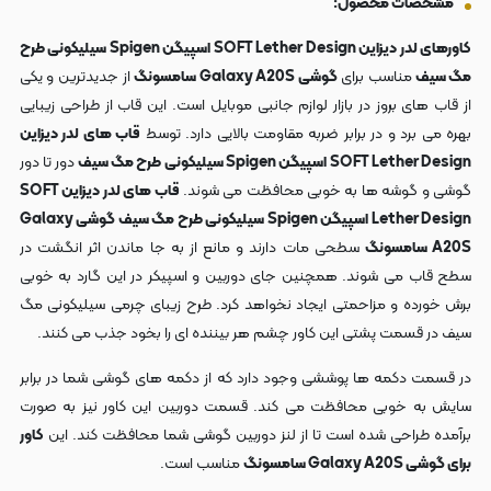
مشخصات محصول:
کاورهای لدر دیزاین SOFT Lether Design اسپیگن Spigen سیلیکونی طرح
مگ سیف
مناسب برای
گوشی Galaxy A20S سامسونگ
از جدیدترین و یکی
از قاب های بروز در بازار لوازم جانبی موبایل است. این قاب از طراحی زیبایی
بهره می برد و در برابر ضربه مقاومت بالایی دارد. توسط
قاب های لدر دیزاین
SOFT Lether Design اسپیگن Spigen سیلیکونی طرح مگ سیف
دور تا دور
گوشی و گوشه ها به خوبی محافظت می شوند.
قاب های لدر دیزاین SOFT
Lether Design اسپیگن Spigen سیلیکونی طرح مگ سیف گوشی Galaxy
A20S سامسونگ
سطحی مات دارند و مانع از به جا ماندن اثر انگشت در
سطح قاب می شوند. همچنین جای دوربین و اسپیکر در این گارد به خوبی
برش خورده و مزاحمتی ایجاد نخواهد کرد. طرح زیبای چرمی سیلیکونی مگ
سیف در قسمت پشتی این کاور چشم هر بیننده ای را بخود جذب می کنند.
در قسمت دکمه ها پوششی وجود دارد که از دکمه های گوشی شما در برابر
سایش به خوبی محافظت می کند. قسمت دوربین این کاور نیز به صورت
برآمده طراحی شده است تا از لنز دوربین گوشی شما محافظت کند. این
کاور
برای گوشی Galaxy A20S سامسونگ
مناسب است.