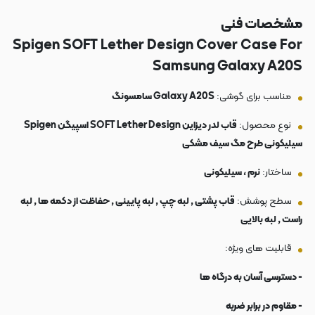
مشخصات فنی
Spigen SOFT Lether Design Cover Case For
Samsung Galaxy A20S
مناسب برای گوشی:
Galaxy A20S سامسونگ
نوع محصول:
قاب لدر دیزاین SOFT Lether Design اسپیگن Spigen
سیلیکونی طرح مگ سیف مشکی
ساختار:
نرم ، سیلیکونی
سطح پوشش:
قاب پشتی , لبه چپ , لبه پایینی , حفاظت از دکمه ها , لبه
راست , لبه بالایی
قابلیت های ویژه:
- دسترسی آسان به درگاه ها
- مقاوم در برابر ضربه