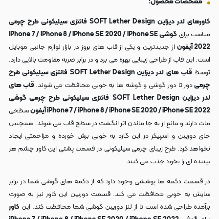
مشخصات محصول:
کاورهای لدر دیزاین SOFT Lether Design فانتزی سیلیکونی طرح چرمی
مناسب برای
گوشی iPhone 7 / iPhone 8 / iPhone SE 2020 / iPhone SE
2022 آیفون
از جدیدترین و یکی از قاب های بروز در بازار لوازم جانبی موبایل
است. این قاب از طراحی زیبایی بهره می برد و در برابر ضربه مقاومت بالایی دارد.
توسط
قاب های لدر دیزاین SOFT Lether Design فانتزی سیلیکونی طرح
چرمی
دور تا دور گوشی و گوشه ها به خوبی محافظت می شوند.
قاب های
لدر دیزاین SOFT Lether Design فانتزی سیلیکونی طرح چرمی گوشی
iPhone 7 / iPhone 8 / iPhone SE 2020 / iPhone SE 2022 آیفون
سطحی
مات دارند و مانع از به جا ماندن اثر انگشت در سطح قاب می شوند. همچنین
جای دوربین و اسپیکر در این گارد به خوبی برش خورده و مزاحمتی ایجاد
نخواهد کرد. طرح زیبای چرمی سیلیکونی در قسمت پشتی این کاور چشم هر
بیننده ای را بخود جذب می کنند.
در قسمت دکمه ها پوششی وجود دارد که از دکمه های گوشی شما در برابر
سایش به خوبی محافظت می کند. قسمت دوربین این کاور نیز به صورت
برآمده طراحی شده است تا از لنز دوربین گوشی شما محافظت کند. این
کاور