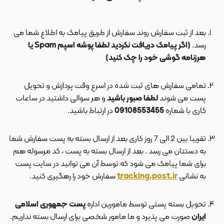
بعد از ثبت سفارش روند سفارش از طریق پیامک به اطلاع شما می
رسد.
(اگر پیامک دریافت نکردید لطفا پوشه اسپم Spam یا
هرزنامه گوشی خود را چک کنید)
تمامی سفارش های ثبت شده در اسرع وقت پردازش و تحویل
پست می شوند
لطفا صبور باشید
و هر سوالی داشتید در ساعات
کاری با شماره
09108553455
در ارتباط باشید.
تقریبا بین 2 الی 7 روز کاری بعد از ارسال بسته به پست سفارش شما
به دستتان می رسد . بعد از ارسال بسته به پست ، کد مرسوله هم
برای شما پیامک می شود که توسط آن می توانید در سایت پست
به نشانی
tracking.post.ir
سفارش خود را رهگیری کنید.
تحویل بسته پستی توسط مامورین اداره
پست جمهوری اسلامی
ایران
صورت می پذیرد و ما مامور شخصی برای ارسال بسته نداریم.