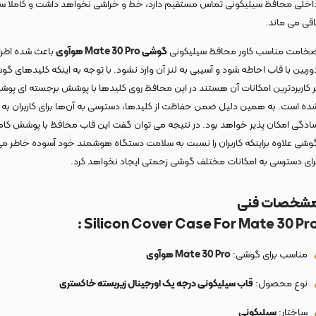
اخلی محافظ سیلیکونی تماس مستقیم دارد، خط و خراشی نخواهد داشت و کاملا س
اقی می ماند.
خامت مناسب کاور محافظ سیلیکونی
گوشی
Mate 30 Pro
هوآوی
باعث شده اطر
وربین با قاب احاطه شود و آسیبی به لنز آن وارد نشود. با توجه به اینکه کلیدهای گوش
ر کاربردترین امکانات آن هستند در این محافظ روی کلیدها با پوشش برجسته ای پوش
ده است. به همین دلیل ضمن حفاظت از کلیدها، دسترسی به آن‌ها برای کاربران به
ادگی امکان پذیر خواهد بود. در نتیجه می توان گفت این قاب محافظ با پوشش کا
وشی علاوه براینکه کاربران را نسبت به سلامت دستگاه هوشمند خود آسوده خاطر می
رای دسترسی به امکانات مختلف گوشی زحمتی ایجاد نخواهد کرد.
شخصات فنی
:
Silicon Cover Case For
Mate 30 Pr
مناسب برای گوشی:
Mate 30 Pro
هوآوی
نوع محصول:
قاب سیلیکونی درجه یک اورجینال زیربسته خاکستری
ساختار:
سیلیکونی