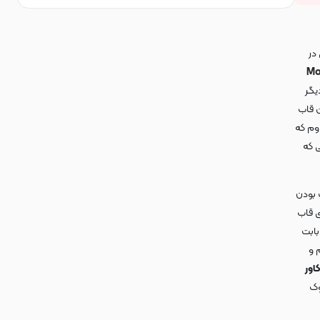
در
Ma
یگر
 قاب
وم که
 که
 بودن
ی قاب
بابت
 و
اور
وک