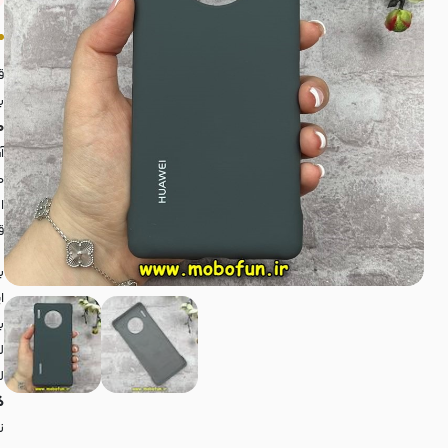
ق
ب
ه
آ
م
ا
ق
ب
ا
ب
ل
ل
گ
ن