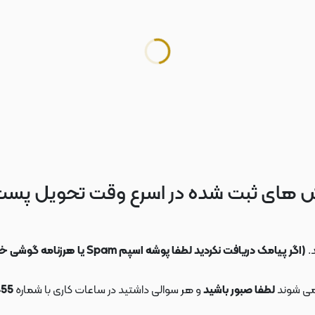
 های ثبت شده در اسرع وقت تحویل پس
.
(اگر پیامک دریافت نکردید لطفا پوشه اسپم Spam یا هرزنامه گوشی خود را چک کنید)
می شوند
لطفا صبور باشید
و هر سوالی داشتید در ساعات کاری با شماره
09108553455