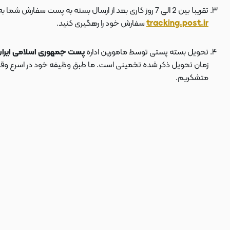
تقریبا بین 2 الی 7 روز کاری بعد از ارسال بسته به پست سفارش شما به دستتان می رسد . بعد از ارسال بسته به پست ، کد مرسوله هم برای شما پیامک می شود که توسط آن می توانید در سایت پست به نشانی
tracking.post.ir
سفارش خود را رهگیری کنید.
تحویل بسته پستی توسط مامورین اداره
پست جمهوری اسلامی ایرا
زمان تحویل ذکر شده تخمینی است. ما طبق وظیفه خود در اسرع وقت سف
متشکریم.