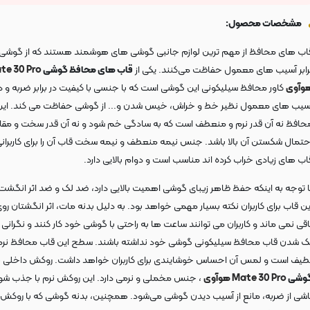
مشخصات محصول:
اب های محافظ از مهم ترین لوازم جانبی گوشی های هوشمند هستند که از گوشی 
رابر آسیب های معمول حفاظت می‌کنند. یکی از
قاب های محافظ گوشی
te 30 Pro
وآوی
کاور محافظ سیلیکونی این گوشی است که با جنسی با کیفیت در برابر ضربه و د
سیب های معمول نظیر خط و خراش، خیس شدن و... از گوشی حفاظت می کند. این
حافظ نه آن قدر نرم و منعطف است که به سادگی خم شود و نه آن قدر سخت و مقا
حتمال شکستن آن بالا باشد. جنس نیمه منعطف و نیمه سخت قاب آن را برای کاربرانی
اب های زیادی خراب کرده اند مناسب است و دوام بالایی دارد.
ا توجه به اینکه حفظ ظاهر زیبای گوشی اهمیت بالایی دارد، ضد لک و ضد اثر انگشت
ین قاب برای کاربران نکته بسیار مهمی خواهد بود. به دلیل بدنه مات، اثر انگشتان رو
اقی نمی ماند و کاربران می توانند ساعت ها به راحتی با گوشی خود کار کنند و نگرانی 
ک شدن قاب محافظ سیلیکونی گوشی خود نداشته باشند. سطح این قاب محافظ نرم
طیف است و لمس آن احساس خوشایندی برای کاربران خواهد داشت. روکش داخلی
ک
وشی
Mate 30 Pro
هوآوی
، جنس مخملی و نرمی دارد. این روکش نرم با جذب ش
اشی از ضربه، مانع از آسیب دیدن گوشی می‌شود. همچنین، بدنه گوشی که با روکش