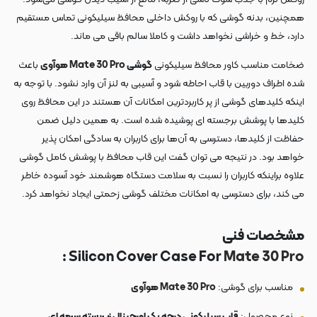
همچنین، بدنه گوشی که با روکش داخلی محافظ سیلیکونی تماس مستقیم
دارد، خط و خراشی نخواهد داشت و کاملا سالم باقی می ماند.
ضخامت مناسب کاور محافظ سیلیکونی
گوشی
Mate 30 Pro
هوآوی
باعث
شده اطراف دوربین با قاب احاطه شود و آسیبی به لنز آن وارد نشود. با توجه به
اینکه کلیدهای گوشی از پر کاربردترین امکانات آن هستند در این محافظ روی
کلیدها با پوشش برجسته ای پوشیده شده است. به همین دلیل ضمن
حفاظت از کلیدها، دسترسی به آن‌ها برای کاربران به سادگی امکان پذیر
خواهد بود. در نتیجه می توان گفت این قاب محافظ با پوشش کامل گوشی
علاوه براینکه کاربران را نسبت به سلامت دستگاه هوشمند خود آسوده خاطر
می کند، برای دسترسی به امکانات مختلف گوشی زحمتی ایجاد نخواهد کرد.
مشخصات فنی
:
Silicon Cover Case For
Mate 30 Pro
مناسب برای گوشی:
Mate 30 Pro
هوآوی
نوع محصول:
قاب سیلیکونی درجه یک اورجینال زیربسته سرمه ای