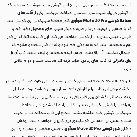
قاب های محافظ از مهم ترین لوازم جانبی گوشی های هوشمند هستند که
از گوشی در برابر آسیب های معمول حفاظت می‌کنند. یکی از
قاب های
محافظ گوشی
Mate 30 Pro
هوآوی
کاور محافظ سیلیکونی این گوشی است
که با جنسی با کیفیت در برابر ضربه و دیگر آسیب های معمول نظیر خط و
خراش، خیس شدن و... از گوشی حفاظت می کند. این قاب محافظ نه آن قدر
نرم و منعطف است که به سادگی خم شود و نه آن قدر سخت و مقاوم که
احتمال شکستن آن بالا باشد. جنس نیمه منعطف و نیمه سخت قاب آن را
برای کاربرانی که قاب های زیادی خراب کرده اند مناسب است و دوام بالایی
دارد.
با توجه به اینکه حفظ ظاهر زیبای گوشی اهمیت بالایی دارد، ضد لک و ضد اثر
انگشت بودن این قاب برای کاربران نکته بسیار مهمی خواهد بود. به دلیل
بدنه مات، اثر انگشتان روی قاب باقی نمی ماند و کاربران می توانند ساعت ها
به راحتی با گوشی خود کار کنند و نگرانی بابت لک شدن قاب محافظ
سیلیکونی گوشی خود نداشته باشند. سطح این قاب محافظ نرم و لطیف
است و لمس آن احساس خوشایندی برای کاربران خواهد داشت. روکش
داخلی
کاور گوشی
Mate 30 Pro
هوآوی
، جنس مخملی و نرمی دارد. این
روکش نرم با جذب شوک ناشی از ضربه، مانع از آسیب دیدن گوشی می‌شود.