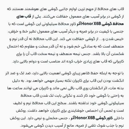
قاب های محافظ از مهم ترین لوازم جانبی گوشی های هوشمند هستند که
از گوشی در برابر آسیب های معمول حفاظت می‌کنند. یکی از
قاب های
محافظ گوشی Honor X6B آنر
کاور محافظ سیلیکونی این گوشی است که با
جنسی با کیفیت در برابر ضربه و دیگر آسیب های معمول نظیر خط و خراش،
خیس شدن و... از گوشی حفاظت می کند. این قاب محافظ نه آن قدر نرم و
منعطف است که به سادگی خم شود و نه آن قدر سخت و مقاوم که احتمال
شکستن آن بالا باشد. جنس نیمه منعطف و نیمه سخت قاب آن را برای
کاربرانی که قاب های زیادی خراب کرده اند مناسب است و دوام بالایی دارد.
با توجه به اینکه حفظ ظاهر زیبای گوشی اهمیت بالایی دارد، ضد لک و ضد اثر
انگشت بودن این قاب برای کاربران نکته بسیار مهمی خواهد بود. به دلیل
بدنه مات، اثر انگشتان روی قاب باقی نمی ماند و کاربران می توانند ساعت ها
به راحتی با گوشی خود کار کنند و نگرانی بابت لک شدن قاب محافظ
سیلیکونی گوشی خود نداشته باشند. سطح این قاب محافظ نرم و لطیف
است و لمس آن احساس خوشایندی برای کاربران خواهد داشت. روکش
داخلی
کاور گوشی Honor X6B آنر
، جنس مخملی و نرمی دارد. این روکش
نرم با جذب شوک ناشی از ضربه، مانع از آسیب دیدن گوشی می‌شود.