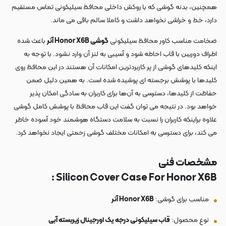
همچنین، بدنه گوشی که با روکش داخلی محافظ سیلیکونی تماس مستقیم
دارد، خط و خراشی نخواهد داشت و کاملا سالم باقی می ماند.
ضخامت مناسب کاور محافظ سیلیکونی
گوشی Honor X6B آنر
باعث شده
اطراف دوربین با قاب احاطه شود و آسیبی به لنز آن وارد نشود. با توجه به
اینکه کلیدهای گوشی از پر کاربردترین امکانات آن هستند در این محافظ روی
کلیدها با پوشش برجسته ای پوشیده شده است. به همین دلیل ضمن
حفاظت از کلیدها، دسترسی به آن‌ها برای کاربران به سادگی امکان پذیر
خواهد بود. در نتیجه می توان گفت این قاب محافظ با پوشش کامل گوشی
علاوه براینکه کاربران را نسبت به سلامت دستگاه هوشمند خود آسوده خاطر
می کند، برای دسترسی به امکانات مختلف گوشی زحمتی ایجاد نخواهد کرد.
مشخصات فنی
Silicon Cover Case For Honor X6B :
مناسب برای گوشی:
Honor X6B آنر
نوع محصول:
قاب سیلیکونی درجه یک اورجینال زیربسته آبی