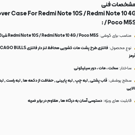
شخصات فنی
ver Case For Redmi Note 10S / Redmi Note 10 4
/ Poco M5S 
مناسب برای گوشی:
Redmi Note 10S / Redmi Note 10 4G / Poco M5S شیائومی
نوع محصول:
فانتزی طرح پشت مات کشویی محافظ لنز دار فانتزی 
رمز
ساختار:
سخت ، مات ، دور سیلیکونی
سطح پوشش:
قاب پشتی , لبه چپ , لبه پایینی , حفاظت از دکمه ها , لبه راست , لبه
الایی
قابلیت های ویژه:
دسترسی آسان به درگاه ها , مقاوم در برابر ضربه