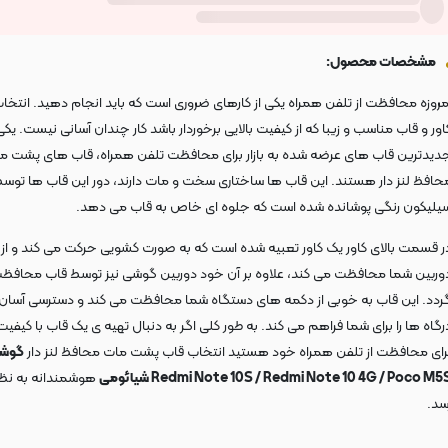
مشخصات محصول:
مروزه محافظت از تلفن همراه یکی از کارهای ضروری است که باید انجام دهید. انتخا
اور و قاب مناسب و زیبا که از کیفیت بالایی برخوردار باشد کار چندان آسانی نیست. یکی 
دیدترین قاب های عرضه شده به بازار برای محافظت تلفن همراه، قاب های پشت م
حافظ لنز دار هستند. این قاب ها ساختاری سخت و مات دارند، دور این قاب ها توس
یلیکون رنگی پوشانده شده است که جلوه ای خاص به قاب می دهد.
ر قسمت بالای کاور یک کاور تعبیه شده است که به صورت کشویی حرکت می کند و از ل
وربین شما محافظت می کند، علاوه بر آن خود دوربین گوشی نیز توسط قاب محافظ
ردد. این قاب به خوبی از دکمه های دستگاه شما محافظت می کند و دسترسی آسان 
رگاه ها را برای شما فراهم می کند. به طور کلی اگر به دنبال تهیه ی یک قاب با کیفیت 
رای محافظت از تلفن همراه خود هستید انتخاب قاب پشت مات محافظ لنز دار
گوش
Redmi Note 10S / Redmi Note 10 4G / Poco M5 شیائومی
هوشمندانه به نظ
سد.