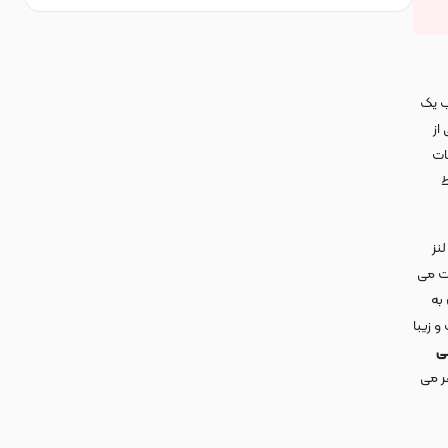
ب یک
از
ات
ط
نز
ت می
به
و زیبا
ی
ر می