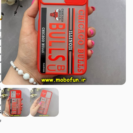
ا
ک
ج
م
س
د
د
گ
د
ب
S
ر