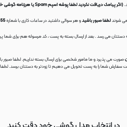
.
(اگر پیامک دریافت نکردید لطفا پوشه اسپم Spam یا هرزنامه گوشی خود را چک کنید)
می شوند
لطفا صبور باشید
و هر سوالی داشتید در ساعات کاری با شماره
09108553455
ن
صورت می پذیرد و ما مامور شخصی برای ارسال بسته نداریم. لطفا صبور باش
ارش شما را به پست تحویل می دهیم تا زودتر به دستتان برسد. لطفا در این
در انتخاب مدل گوشی خود دقت کنید