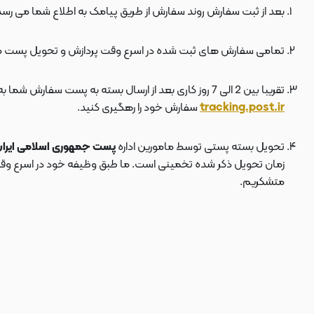
بعد از ثبت سفارش روند سفارش از طریق پیامک به اطلاع شما می رسد
تمامی سفارش های ثبت شده در اسرع وقت پردازش و تحویل پست 
تقریبا بین 2 الی 7 روز کاری بعد از ارسال بسته به پست سفارش شما به دستتان می رسد . بعد از ارسال بسته به پست ، کد مرسوله هم برای شما پیامک می شود که توسط آن می توانید در سایت پست به نشانی
tracking.post.ir
سفارش خود را رهگیری کنید.
تحویل بسته پستی توسط مامورین اداره
پست جمهوری اسلامی ایرا
زمان تحویل ذکر شده تخمینی است. ما طبق وظیفه خود در اسرع وقت سف
متشکریم.