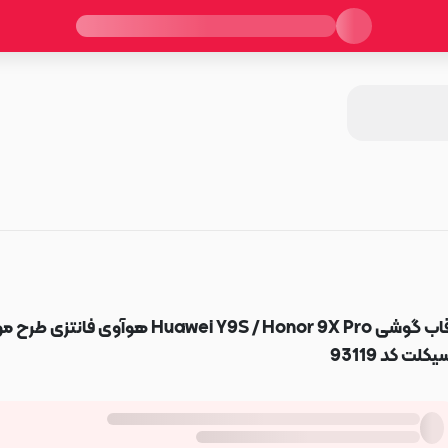
قاب گوشی Huawei Y9S / Honor 9X Pro هوآوی فانتزی ط
یکلت کد 93119