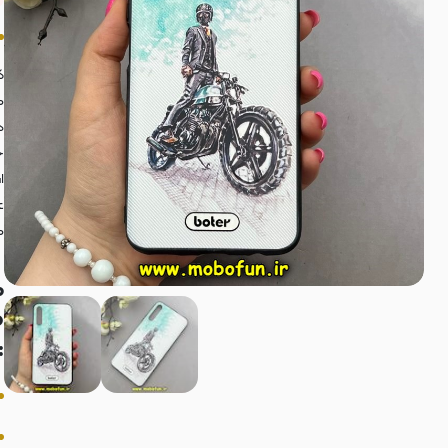
ک
م
د
خ
ا
ع
م
م
o
: