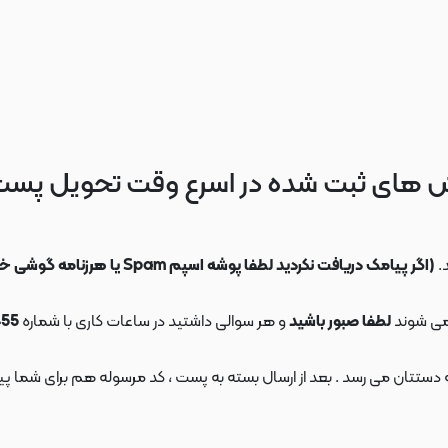
 های ثبت شده در اسرع وقت تحویل پس
.
(اگر پیامک دریافت نکردید لطفا پوشه اسپم Spam یا هرزنامه گوشی خود را چک کنید)
می شوند
لطفا صبور باشید
و هر سوالی داشتید در ساعات کاری با شماره
09108553455