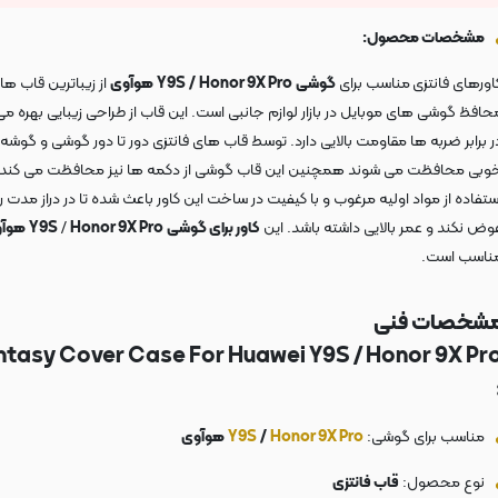
مشخصات محصول:
اورهای فانتزی
مناسب برای
گوشی
Honor 9X Pro
/
Y9S
هوآوی
از زیباترین قاب ها
حافظ گوشی های موبایل در بازار لوازم جانبی است. این قاب از طراحی زیبایی بهره می 
ر برابر ضربه ها مقاومت بالایی دارد. توسط قاب های فانتزی دور تا دور گوشی و گوشه 
وبی محافظت می شوند همچنین این قاب گوشی از دکمه ها نیز محافظت می کند.
ستفاده از مواد اولیه مرغوب و با کیفیت در ساخت این کاور باعث شده تا در دراز مدت 
وض نکند و عمر بالایی داشته باشد. این
کاور برای گوشی
Honor 9X Pro
/
Y9S
هوآ
ناسب است.
شخصات فنی
ntasy
Cover Case For Huawei Y9S / Honor 9X Pr
مناسب برای گوشی:
Honor 9X Pro
/
Y9S
هوآوی
نوع محصول:
قاب فانتزی