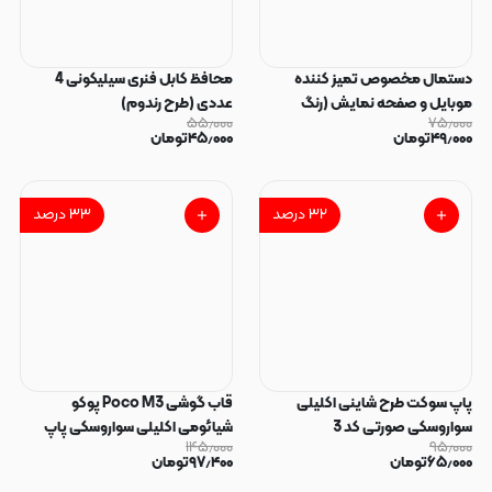
دستمال مخصوص تمیز کننده
محافظ کابل فنری سیلیکونی 4
موبایل و صفحه نمایش (رنگ
عددی (طرح رندوم)
۵۵٫۰۰۰
۷۵٫۰۰۰
رندوم)
۴۹٫۰۰۰
تومان
۴۵٫۰۰۰
تومان
۳۲
درصد
۳۳
درصد
پاپ سوکت طرح شاینی اکلیلی
قاب گوشی Poco M3 پوکو
سواروسکی صورتی کد 3
شیائومی اکلیلی سواروسکی پاپ
۱۴۵٫۰۰۰
۹۵٫۰۰۰
سوکت دار محافظ لنز دار صورتی کد
۶۵٫۰۰۰
تومان
۹۷٫۴۰۰
تومان
183