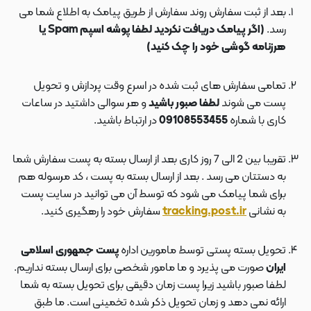
بعد از ثبت سفارش روند سفارش از طریق پیامک به اطلاع شما می
رسد.
(اگر پیامک دریافت نکردید لطفا پوشه اسپم Spam یا
هرزنامه گوشی خود را چک کنید)
تمامی سفارش های ثبت شده در اسرع وقت پردازش و تحویل
پست می شوند
لطفا صبور باشید
و هر سوالی داشتید در ساعات
کاری با شماره
09108553455
در ارتباط باشید.
تقریبا بین 2 الی 7 روز کاری بعد از ارسال بسته به پست سفارش شما
به دستتان می رسد . بعد از ارسال بسته به پست ، کد مرسوله هم
برای شما پیامک می شود که توسط آن می توانید در سایت پست
به نشانی
tracking.post.ir
سفارش خود را رهگیری کنید.
تحویل بسته پستی توسط مامورین اداره
پست جمهوری اسلامی
ایران
صورت می پذیرد و ما مامور شخصی برای ارسال بسته نداریم.
لطفا صبور باشید زیرا پست زمان دقیقی برای تحویل بسته به شما
ارائه نمی دهد و زمان تحویل ذکر شده تخمینی است. ما طبق