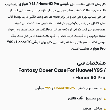
کاورهای فانتزی
مناسب برای
گوشی
Honor 9X Pro
/
Y9S
هوآوی
از زیباترین
قاب های محافظ گوشی های موبایل در بازار لوازم جانبی است. این قاب از
طراحی زیبایی بهره می برد و در برابر ضربه ها مقاومت بالایی دارد. توسط قاب
های فانتزی دور تا دور گوشی و گوشه ها به خوبی محافظت می شوند
همچنین این قاب گوشی از دکمه ها نیز محافظت می کند. استفاده از مواد
اولیه مرغوب و با کیفیت در ساخت این کاور باعث شده تا در دراز مدت رنگ
عوض نکند و عمر بالایی داشته باشد. این
کاور برای گوشی
Honor 9X
/
Y9S
Pro
هوآوی
مناسب است.
مشخصات فنی
Fantasy
Cover Case For Huawei Y9S /
Honor 9X Pro :
مناسب برای گوشی:
Honor 9X Pro
/
Y9S
هوآوی
نوع محصول:
قاب فانتزی
ساختار:
سخت