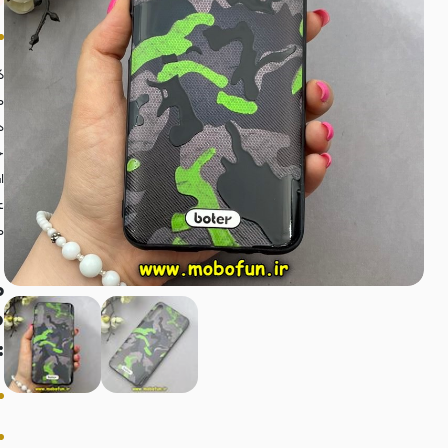
ک
م
د
خ
ا
ع
م
م
o
: