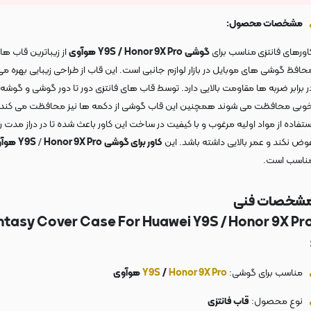
مشخصات محصول:
اورهای فانتزی
مناسب برای
گوشی
Honor 9X Pro
/
Y9S
هوآوی
از زیباترین قاب ها
حافظ گوشی های موبایل در بازار لوازم جانبی است. این قاب از طراحی زیبایی بهره می 
ر برابر ضربه ها مقاومت بالایی دارد. توسط قاب های فانتزی دور تا دور گوشی و گوشه 
وبی محافظت می شوند همچنین این قاب گوشی از دکمه ها نیز محافظت می کند.
ستفاده از مواد اولیه مرغوب و با کیفیت در ساخت این کاور باعث شده تا در دراز مدت 
وض نکند و عمر بالایی داشته باشد. این
کاور برای گوشی
Honor 9X Pro
/
Y9S
هوآ
ناسب است.
شخصات فنی
ntasy
Cover Case For Huawei Y9S / Honor 9X Pr
مناسب برای گوشی:
Honor 9X Pro
/
Y9S
هوآوی
نوع محصول:
قاب فانتزی