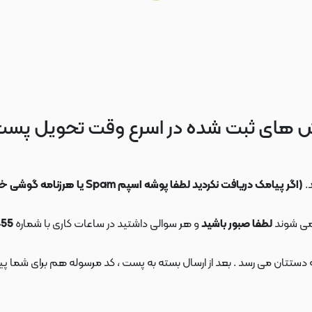
 های ثبت شده در اسرع وقت تحویل پس
.
(اگر پیامک دریافت نکردید لطفا پوشه اسپم Spam یا هرزنامه گوشی خود را چک کنید)
می شوند
لطفا صبور باشید
و هر سوالی داشتید در ساعات کاری با شماره
09108553455