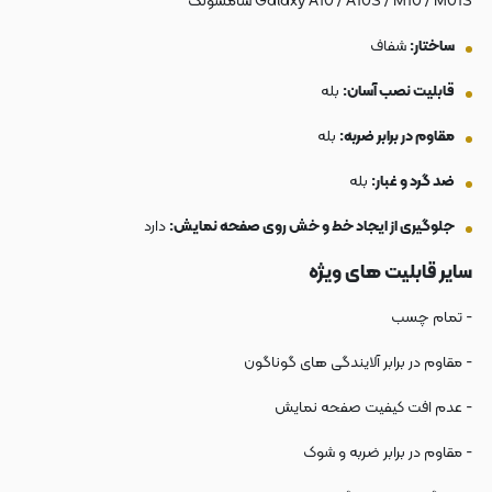
Galaxy A10 / A10S / M10 / M01S سامسونگ
ساختار:
شفاف
قابلیت نصب آسان:
بله
مقاوم در برابر ضربه:
بله
ضد گرد و غبار:
بله
جلوگیری از ایجاد خط و خش روی صفحه نمایش:
دارد
سایر قابلیت های ویژه
- تمام چسب
- مقاوم در برابر آلایندگی های گوناگون
- عدم افت کیفیت صفحه نمایش
- مقاوم در برابر ضربه و شوک