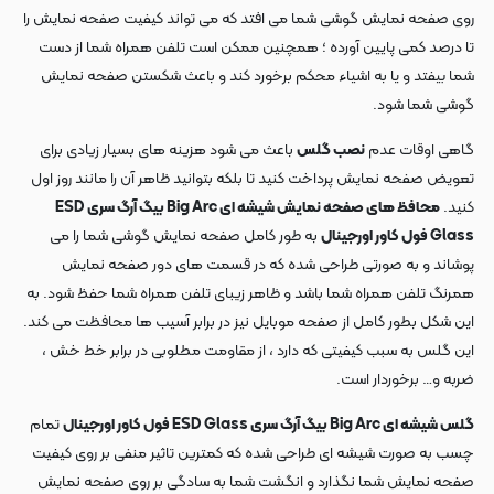
روی صفحه نمایش گوشی شما می افتد که می تواند کیفیت صفحه نمایش را
تا درصد کمی پایین آورده ؛ همچنین ممکن است تلفن همراه شما از دست
شما بیفتد و یا به اشیاء محکم برخورد کند و باعث شکستن صفحه نمایش
گوشی شما شود.
گاهی اوقات عدم
نصب گلس
باعث می شود هزینه های بسیار زیادی برای
تعویض صفحه نمایش پرداخت کنید تا بلکه بتوانید ظاهر آن را مانند روز اول
کنید.
محافظ های صفحه نمایش شیشه ای Big Arc بیگ آرگ سری ESD
Glass فول کاور اورجینال
به طور کامل صفحه نمایش گوشی شما را می
پوشاند و به صورتی طراحی شده که در قسمت های دور صفحه نمایش
همرنگ تلفن همراه شما باشد و ظاهر زیبای تلفن همراه شما حفظ شود. به
این شکل بطور کامل از صفحه موبایل نیز در برابر آسیب ها محافظت می کند.
این گلس به سبب کیفیتی که دارد ، از مقاومت مطلوبی در برابر خط خش ،
ضربه و… برخوردار است.
گلس شیشه ای Big Arc بیگ آرگ سری ESD Glass فول کاور اورجینال
تمام
چسب به صورت شیشه ای طراحی شده که کمترین تاثیر منفی بر روی کیفیت
صفحه نمایش شما نگذارد و انگشت شما به سادگی بر روی صفحه نمایش