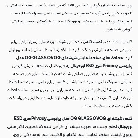
روی صفحه نمایش گوشی شما می افتد که می تواند کیفیت صفحه نمایش را
تا درصد کمی پایین آورده ؛ همچنین ممکن است تلفن همراه شما از دست
شما بیفتد و یا به اشیاء محکم برخورد کند و باعث شکستن صفحه نمایش
گوشی شما شود.
گاهی اوقات عدم
نصب گلس
باعث می شود هزینه های بسیار زیادی برای
تعویض صفحه نمایش پرداخت کنید تا بلکه بتوانید ظاهر آن را مانند روز اول
کنید.
محافظ های صفحه نمایش شیشه ای OG GLASS OVOG مدل
پرایوسی Privacy سری ESD اورجینال
به طور کامل صفحه نمایش گوشی
شما را می پوشاند و به صورتی طراحی شده که در قسمت های دور صفحه
نمایش همرنگ تلفن همراه شما باشد و ظاهر زیبای تلفن همراه شما حفظ
شود. به این شکل بطور کامل از صفحه موبایل نیز در برابر آسیب ها محافظت
می کند. این گلس به سبب کیفیتی که دارد ، از مقاومت مطلوبی در برابر خط
خش ، ضربه و… برخوردار است.
گلس شیشه ای OG GLASS OVOG مدل پرایوسی Privacy سری ESD
اورجینال
تمام چسب به صورت شیشه ای طراحی شده که کمترین تاثیر منفی
بر روی کیفیت صفحه نمایش شما نگذارد و انگشت شما به سادگی بر روی