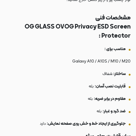
مشخصات فنی
OG GLASS OVOG Privacy ESD Screen
Protector :
مناسب برای :
Galaxy A10 / A10S / M10 / M20
ساختار:
شفاف
قابلیت نصب آسان:
بله
مقاوم در برابر ضربه:
بله
ضد گرد و غبار:
بله
جلوگیری از ایجاد خط و خش روی صفحه نمایش:
دارد