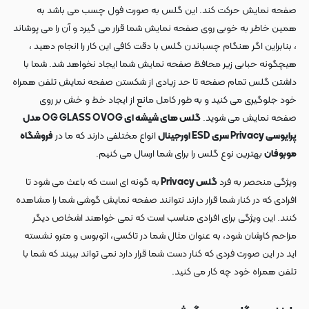
صفحه نمایش حرکت کند. این گلس به صورت فول چسب می باشد به
همین خاطر به خوبی روی صفحه نمایش شما قرار می گیرد و آن را می پوشاند
، بنابراین اگر هنگام چسباندن گلس با دقت کافی این کار را انجام دهید ،
هیچگونه حبابی زیر محافظ صفحه نمایش شما ایجاد نخواهد شد. شما با
داشتن گلس تمام صفحه تا حد زیادی از شکستن صفحه نمایش تلفن همراه
خود جلوگیری می کنید و به طور کامل مانع از ایجاد خط و خش بر روی
صفحه نمایش می شوید.
گلس های شیشه ای OG GLASS OVOG مدل
پرایوسی Privacy سری ESD اورجینال
انواع مختلفی دارند که ما در
فروشگاه
موبوفان
بهترین نوع گلس را برای شما ارسال می کنیم.
ویژگی منحصر به فرد
گلس Privacy
به گونه ای است که باعث می شود تا
افرادی که در کنار شما قرار دارند نتوانند صفحه نمایش گوشی شما را مشاهده
کنند. این ویژگی برای افرادی مناسب است که نمی خواهند اشخاص دیگر
مزاحم کارشان شود، به عنوان مثال شما در تاکسی، اتوبوس و مترو نشسته
اید در این صورت فردی که کنار دست شما قرار دارد نمی تواند ببیند که شما با
تلفن همراه خود چه کار می کنید.