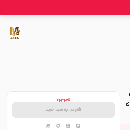
ناموجود
M53  شیشه ای
افزودن به سبد خرید