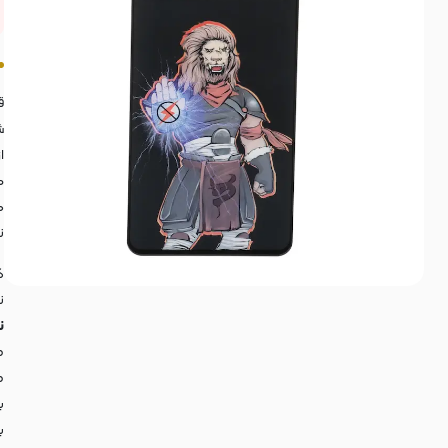
ق
ش
ا
م
ه
ن
گ
ن
نما
ص
ص
ب
ب