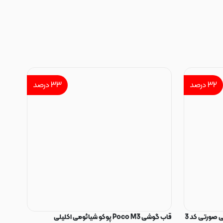
۳۲
درصد
۳۳
درصد
 صورتی کد 3
قاب گوشی Poco M3 پوکو شیائومی اکلیلی