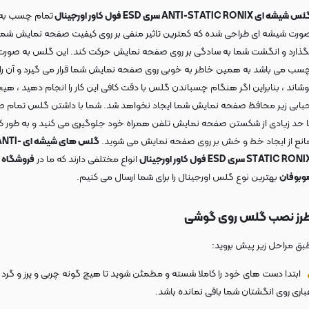
 شیشه ای ANTI-STATIC RONIX سری ESD فول کاور اورجینال
تمام چسب به
ورت شیشه ای طراحی شده که کمترین تاثیر منفی بر روی کیفیت صفحه نمایش شما
گذارد و انگشت شما به سادگی بر روی صفحه نمایش حرکت کند. این گلس به صورت
سب می باشد به همین خاطر به خوبی روی صفحه نمایش شما قرار می گیرد و آن را
وشاند ، بنابراین اگر هنگام چسباندن گلس با دقت کافی این کار را انجام دهید ، هی
بابی زیر محافظ صفحه نمایش شما ایجاد نخواهد شد. شما با داشتن گلس تمام 
ا حد زیادی از شکستن صفحه نمایش تلفن همراه خود جلوگیری می کنید و به طور ک
انع از ایجاد خط و خش بر روی صفحه نمایش می شوید.
گلس های شیشه ای TI
STATIC RON سری ESD فول کاور اورجینال
انواع مختلفی دارند که ما در
فروشگاه
وبوفان
بهترین نوع گلس اورجینال را برای شما ارسال می کنیم.
رز نصب گلس
روی گوشی
بق مراحل زیر پیش بروید:
ابتدا دست های خود را کاملا شسته و مطمئن شوید تا هیچ گونه چربی و پرز و گرد 
باری روی انگشتان شما باقی نمانده باشد.