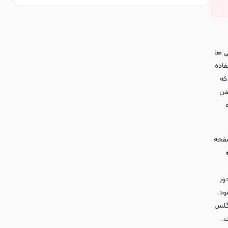
ی ها
فاده
که
فن
صفحه
ور
ود.
 گلس
ت.