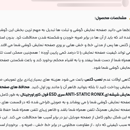
مشخصات محصول:
طعا می دانید صفحه نمایش گوشی و تبلت ها تبدیل به مهم ترین بخش این گوش
ده اند که باید از آن ها در برابر ضربه خوردن و شکسته شدن محافظت کرد. بدون است
ز گلس ها پس از مدتی خط و خش هایی بر روی صفحه نمایش گوشی شما می افتد 
ی تواند کیفیت صفحه نمایش را تا درصد کمی پایین آورده ؛ همچنین ممکن است تل
مراه شما از دست شما بیفتد و یا به اشیاء محکم برخورد کند و باعث شکستن صفحه
مایش گوشی شما شود.
اهی اوقات عدم
نصب گلس
باعث می شود هزینه های بسیار زیادی برای تعویض 
مایش پرداخت کنید تا بلکه بتوانید ظاهر آن را مانند روز اول کنید.
محافظ های صفحه
یش شیشه ای ANTI-STATIC RONIX سری ESD فول کاور اورجینال
به طور کامل
فحه نمایش گوشی شما را می پوشاند و به صورتی طراحی شده که در قسمت های د
فحه نمایش همرنگ تلفن همراه شما باشد و ظاهر زیبای تلفن همراه شما حفظ ش
ه این شکل بطور کامل از صفحه موبایل نیز در برابر آسیب ها محافظت می کند. این
ه سبب کیفیتی که دارد ، از مقاومت مطلوبی در برابر خط خش ، ضربه و… برخوردار اس