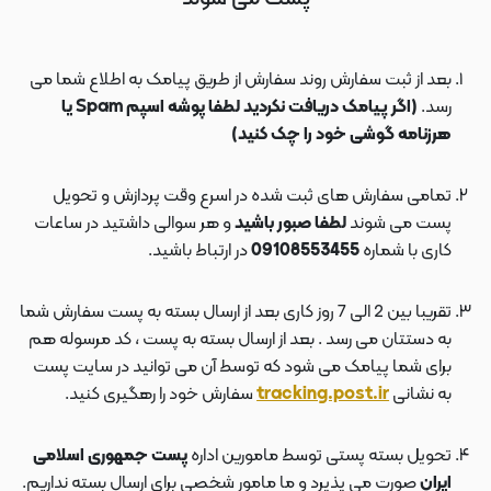
بعد از ثبت سفارش روند سفارش از طریق پیامک به اطلاع شما می
رسد.
(اگر پیامک دریافت نکردید لطفا پوشه اسپم Spam یا
هرزنامه گوشی خود را چک کنید)
تمامی سفارش های ثبت شده در اسرع وقت پردازش و تحویل
پست می شوند
لطفا صبور باشید
و هر سوالی داشتید در ساعات
کاری با شماره
09108553455
در ارتباط باشید.
تقریبا بین 2 الی 7 روز کاری بعد از ارسال بسته به پست سفارش شما
به دستتان می رسد . بعد از ارسال بسته به پست ، کد مرسوله هم
برای شما پیامک می شود که توسط آن می توانید در سایت پست
به نشانی
tracking.post.ir
سفارش خود را رهگیری کنید.
تحویل بسته پستی توسط مامورین اداره
پست جمهوری اسلامی
ایران
صورت می پذیرد و ما مامور شخصی برای ارسال بسته نداریم.