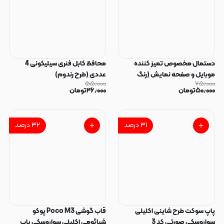
دستمال مخصوص تمیز کننده
محافظ کابل فنری سیلیکونی 4
موبایل و صفحه نمایش (رنگ
عددی (طرح رندوم)
۵۵٫۰۰۰
۷۵٫۰۰۰
رندوم)
۵۰٫۰۰۰
تومان
۴۶٫۰۰۰
تومان
۳۱
درصد
۳۲
درصد
پاپ سوکت طرح شاینی اکلیلی
قاب گوشی Poco M3 پوکو
سواروسکی صورتی کد 3
شیائومی اکلیلی سواروسکی پاپ