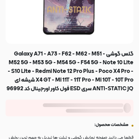
گلس گوشی Galaxy A71 - A73 - F62 - M62 - M51 -
M52 5G - M53 5G - M54 5G - F54 5G - Note 10 Lite
- S10 Lite - Redmi Note 12 Pro Plus - Poco X4 Pro -
X4 GT - Mi 11T - 11T Pro - Mi 10T - 10T Pro شیشه ای
ANTI-STATIC JQ سری ESD فول کاور اورجینال کد 96992
مشخصات محصول:
قطعا می دانید صفحه نمایش گوشی و تبلت ها تبدیل به مهم ترین بخش