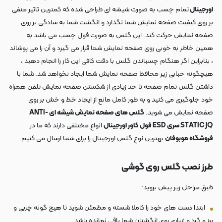
اورجینال
تمام چسب به صورت شیشه ای طراحی شده که کمترین تاثیر منفی
بر روی کیفیت صفحه نمایش شما نگذارد و انگشت شما به سادگی بر روی
صفحه نمایش حرکت کند. این گلس به صورت فول چسب می باشد به
همین خاطر به خوبی روی صفحه نمایش شما قرار می گیرد و آن را می پوشاند
، بنابراین اگر هنگام چسباندن گلس با دقت کافی این کار را انجام دهید ،
هیچگونه حبابی زیر محافظ صفحه نمایش شما ایجاد نخواهد شد. شما با
داشتن گلس تمام صفحه تا حد زیادی از شکستن صفحه نمایش تلفن همراه
خود جلوگیری می کنید و به طور کامل مانع از ایجاد خط و خش بر روی
صفحه نمایش می شوید.
گلس های صفحه نمایش شیشه ای ANTI-
STATIC JQ سری ESD فول کاور اورجینال
انواع مختلفی دارند که ما در
فروشگاه موبوفان
بهترین نوع گلس اورجینال را برای شما ارسال می کنیم.
طرز نصب گلس
روی گوشی
طبق مراحل زیر پیش بروید:
ابتدا دست های خود را کاملا شسته و مطمئن شوید تا هیچ گونه چربی و
پرز و گرد و غباری روی انگشتان شما باقی نمانده باشد.