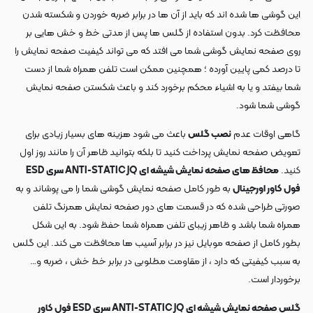
این گوشی ها شده اند که باید از آن ها در برابر ضربه خوردن و شکسته شدن
محافظت کرد. بدون استفاده از گلس ها پس از مدتی خط و خش هایی بر
روی صفحه نمایش گوشی شما می افتد که می تواند کیفیت صفحه نمایش را
تا درصد کمی پایین آورده ؛ همچنین ممکن است تلفن همراه شما از دست
شما بیفتد و یا به اشیاء محکم برخورد کند و باعث شکستن صفحه نمایش
گوشی شما شود.
گاهی اوقات عدم
نصب گلس
باعث می شود هزینه های بسیار زیادی برای
تعویض صفحه نمایش پرداخت کنید تا بلکه بتوانید ظاهر آن را مانند روز اول
کنید.
محافظ های صفحه نمایش شیشه ای ANTI-STATIC JQ سری ESD
فول کاور اورجینال
به طور کامل صفحه نمایش گوشی شما را می پوشاند و به
صورتی طراحی شده که در قسمت های دور صفحه نمایش همرنگ تلفن
همراه شما باشد و ظاهر زیبای تلفن همراه شما حفظ شود. به این شکل
بطور کامل از صفحه موبایل نیز در برابر آسیب ها محافظت می کند. این گلس
به سبب کیفیتی که دارد ، از مقاومت مطلوبی در برابر خط خش ، ضربه و…
برخوردار است.
گلس صفحه نمایش شیشه ای ANTI-STATIC JQ سری ESD فول کاور