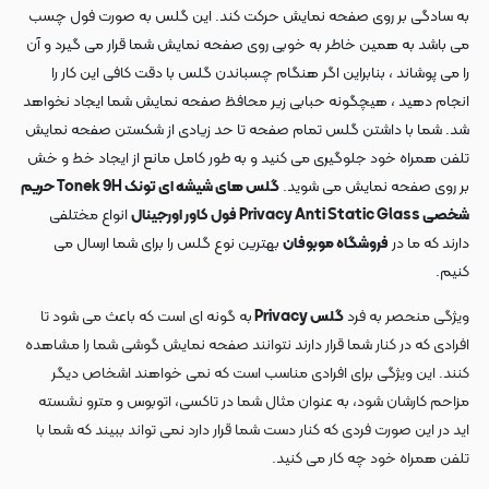
به سادگی بر روی صفحه نمایش حرکت کند. این گلس به صورت فول چسب
می باشد به همین خاطر به خوبی روی صفحه نمایش شما قرار می گیرد و آن
را می پوشاند ، بنابراین اگر هنگام چسباندن گلس با دقت کافی این کار را
انجام دهید ، هیچگونه حبابی زیر محافظ صفحه نمایش شما ایجاد نخواهد
شد. شما با داشتن گلس تمام صفحه تا حد زیادی از شکستن صفحه نمایش
تلفن همراه خود جلوگیری می کنید و به طور کامل مانع از ایجاد خط و خش
بر روی صفحه نمایش می شوید.
گلس های شیشه ای تونک Tonek 9H حریم
شخصی Privacy Anti Static Glass فول کاور اورجینال
انواع مختلفی
دارند که ما در
فروشگاه موبوفان
بهترین نوع گلس را برای شما ارسال می
کنیم.
ویژگی منحصر به فرد
گلس Privacy
به گونه ای است که باعث می شود تا
افرادی که در کنار شما قرار دارند نتوانند صفحه نمایش گوشی شما را مشاهده
کنند. این ویژگی برای افرادی مناسب است که نمی خواهند اشخاص دیگر
مزاحم کارشان شود، به عنوان مثال شما در تاکسی، اتوبوس و مترو نشسته
اید در این صورت فردی که کنار دست شما قرار دارد نمی تواند ببیند که شما با
تلفن همراه خود چه کار می کنید.