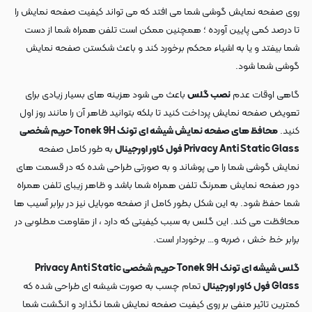
روی صفحه نمایش گوشی شما می افتد که می تواند کیفیت صفحه نمایش را
تا درصد کمی پایین آورده ؛ همچنین ممکن است تلفن همراه شما از دست
شما بیفتد و یا به اشیاء محکم برخورد کند و باعث شکستن صفحه نمایش
گوشی شما شود.
گاهی اوقات عدم
نصب گلس
باعث می شود هزینه های بسیار زیادی برای
تعویض صفحه نمایش پرداخت کنید تا بلکه بتوانید ظاهر آن را مانند روز اول
کنید.
محافظ های صفحه نمایش شیشه ای تونک Tonek 9H حریم شخصی
Privacy Anti Static Glass فول کاور اورجینال
به طور کامل صفحه
نمایش گوشی شما را می پوشاند و به صورتی طراحی شده که در قسمت های
دور صفحه نمایش همرنگ تلفن همراه شما باشد و ظاهر زیبای تلفن همراه
شما حفظ شود. به این شکل بطور کامل از صفحه موبایل نیز در برابر آسیب ها
محافظت می کند. این گلس به سبب کیفیتی که دارد ، از مقاومت مطلوبی در
برابر خط خش ، ضربه و… برخوردار است.
گلس شیشه ای تونک Tonek 9H حریم شخصی Privacy Anti Static
Glass فول کاور اورجینال
تمام چسب به صورت شیشه ای طراحی شده که
کمترین تاثیر منفی بر روی کیفیت صفحه نمایش شما نگذارد و انگشت شما