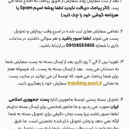
بعد از ثبت سفارش روند سفارش از طریق پیامک به اطلاع شما می
رسد.
(اگر پیامک دریافت نکردید لطفا پوشه اسپم Spam یا
هرزنامه گوشی خود را چک کنید)
تمامی سفارش های ثبت شده در اسرع وقت پردازش و تحویل
پست می شوند
لطفا صبور باشید
و هر سوالی داشتید در ساعات
کاری با شماره
09108553455
در ارتباط باشید.
تقریبا بین 2 الی 7 روز کاری بعد از ارسال بسته به پست سفارش شما
به دستتان می رسد . بعد از ارسال بسته به پست ، کد مرسوله هم
برای شما پیامک می شود که توسط آن می توانید در سایت پست
به نشانی
tracking.post.ir
سفارش خود را رهگیری کنید.
تحویل بسته پستی توسط مامورین اداره
پست جمهوری اسلامی
ایران
صورت می پذیرد و ما مامور شخصی برای ارسال بسته نداریم.
لطفا صبور باشید زیرا پست زمان دقیقی برای تحویل بسته به شما
ارائه نمی دهد و زمان تحویل ذکر شده تخمینی است. ما طبق
وظیفه خود در اسرع وقت سفارش شما را به پست تحویل می