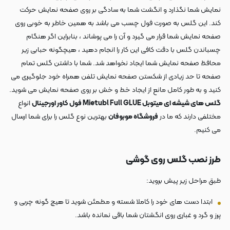
نمایش شما نگذارد و انگشت شما به سادگی بر روی صفحه نمایش حرکت
کند. این گلس به صورت فول چسب می باشد به همین خاطر به خوبی روی
صفحه نمایش شما قرار می گیرد و آن را می پوشاند ، بنابراین اگر هنگام
چسباندن گلس با دقت کافی این کار را انجام دهید ، هیچگونه حبابی زیر
محافظ صفحه نمایش شما ایجاد نخواهد شد. شما با داشتن گلس تمام
صفحه تا حد زیادی از شکستن صفحه نمایش تلفن همراه خود جلوگیری می
کنید و به طور کامل مانع از ایجاد خط و خش بر روی صفحه نمایش می شوید.
گلس های شیشه ای میتوبل Mietubl Full GLUE فول کاور اورجینال
انواع
مختلفی دارند که ما در
فروشگاه موبوفان
بهترین نوع گلس را برای شما ارسال
می کنیم.
طرز نصب گلس روی گوشی
طبق مراحل زیر پیش بروید:
ابتدا دست های خود را کاملا شسته و مطمئن شوید تا هیچ گونه چربی و
پرز و گرد و غباری روی انگشتان شما باقی نمانده باشد.