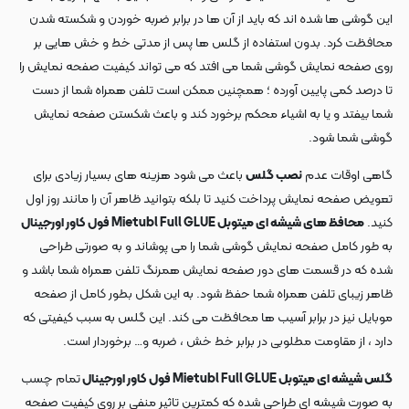
این گوشی ها شده اند که باید از آن ها در برابر ضربه خوردن و شکسته شدن
محافظت کرد. بدون استفاده از گلس ها پس از مدتی خط و خش هایی بر
روی صفحه نمایش گوشی شما می افتد که می تواند کیفیت صفحه نمایش را
تا درصد کمی پایین آورده ؛ همچنین ممکن است تلفن همراه شما از دست
شما بیفتد و یا به اشیاء محکم برخورد کند و باعث شکستن صفحه نمایش
گوشی شما شود.
گاهی اوقات عدم
نصب گلس
باعث می شود هزینه های بسیار زیادی برای
تعویض صفحه نمایش پرداخت کنید تا بلکه بتوانید ظاهر آن را مانند روز اول
کنید.
محافظ های شیشه ای میتوبل Mietubl Full GLUE فول کاور اورجینال
به طور کامل صفحه نمایش گوشی شما را می پوشاند و به صورتی طراحی
شده که در قسمت های دور صفحه نمایش همرنگ تلفن همراه شما باشد و
ظاهر زیبای تلفن همراه شما حفظ شود. به این شکل بطور کامل از صفحه
موبایل نیز در برابر آسیب ها محافظت می کند. این گلس به سبب کیفیتی که
دارد ، از مقاومت مطلوبی در برابر خط خش ، ضربه و… برخوردار است.
گلس شیشه ای میتوبل Mietubl Full GLUE فول کاور اورجینال
تمام چسب
به صورت شیشه ای طراحی شده که کمترین تاثیر منفی بر روی کیفیت صفحه