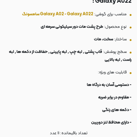
Galaxy A022 :
مناسب برای گوشی:
Galaxy A02 - Galaxy A022 سامسونگ
نوع محصول:
طرح پشت مات دور سیلیکونی سرمه ای
ساختار:
سخت، مات
سطح پوشش:
قاب پشتی , لبه چپ , لبه پایینی , حفاظت از دکمه ها , لبه
راست , لبه بالایی
قابلیت های ویژه:
- دسترسی آسان به درگاه ها
- مقاوم در برابر ضربه
- دکمه های رنگی
- دارای محافظ لنز دوربین
تعداد باقیمانده:
۱۱
عدد