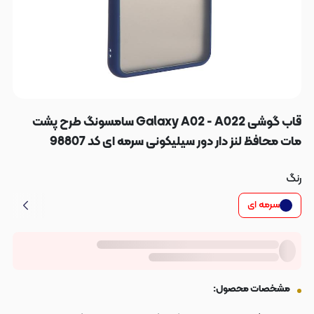
قاب گوشی Galaxy A02 - A022 سامسونگ طرح پشت
مات محافظ لنز دار دور سیلیکونی سرمه ای کد 98807
رنگ
سرمه ای
مشخصات محصول: