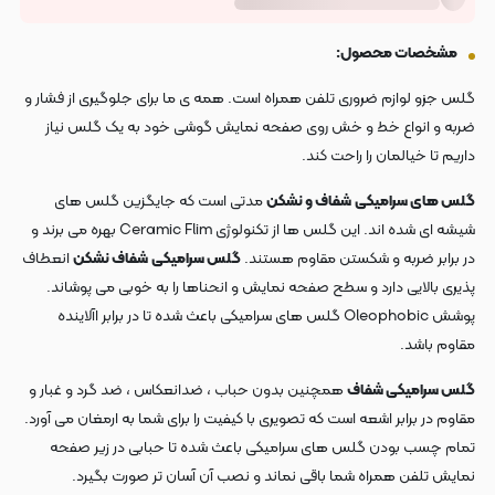
مشخصات محصول:
گلس جزو لوازم ضروری تلفن همراه است. همه ی ما برای جلوگیری از فشار و
ضربه و انواع خط و خش روی صفحه نمایش گوشی خود به یک گلس نیاز
داریم تا خیالمان را راحت کند.
گلس های سرامیکی
شفاف و نشکن
مدتی است که جایگزین گلس های
شیشه ای شده اند. این گلس ها از تکنولوژی Ceramic Flim بهره می برند و
در برابر ضربه و شکستن مقاوم هستند.
گلس سرامیکی
شفاف نشکن
انعطاف
پذیری بالایی دارد و سطح صفحه نمایش و انحناها را به خوبی می پوشاند.
پوشش Oleophobic گلس های سرامیکی باعث شده تا در برابر اآلاینده
مقاوم باشد.
گلس سرامیکی شفاف
همچنین بدون حباب ، ضدانعکاس ، ضد گرد و غبار و
مقاوم در برابر اشعه است که تصویری با کیفیت را برای شما به ارمغان می آورد.
تمام چسب بودن گلس های سرامیکی باعث شده تا حبابی در زیر صفحه
نمایش تلفن همراه شما باقی نماند و نصب آن آسان تر صورت بگیرد.