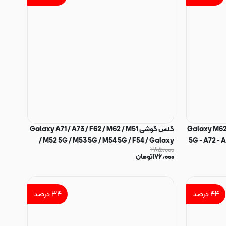
Galaxy M62 - F6
گلس گوشی Galaxy A71 / A73 / F62 / M62 / M51
/ M52 5G / M53 5G / M54 5G / F54 / Galaxy
5G - A72 - A
۲۸۵٫۰۰۰
- M55 شیشه ای KUSA سری آنتی استاتیک ESD ANTI
S10 Lite / Galaxy Note 10 Lite شیشه ای KEZEN
۱۷۶٫۰۰۰
تومان
آنتی استاتیک Full Cover Anti Static Big Edge
Protector اورجینال کد 49408
۴۴
درصد
۳۴
درصد