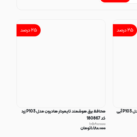
۲۵
درصد
۲۵
درصد
محافظ برق هوشمند تایمردار هادرون مدل P103 آبی
محافظ برق هوشمند تایمردار هادرون مدل P103 زرد
کد 180867
۱٫۵۸۰٫۰۰۰
۱٫۱۸۰٫۰۰۰
تومان