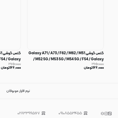
گلس گوشی Galaxy A71 / A73 / F62 / M62 / M51
گل
 F54 / Galaxy
/ M52 5G / M53 5G / M54 5G / F54 / Galaxy
۲۷۵٫۰۰۰
۲۶۵٫۰۰۰
S10 Lite / Galaxy Note 10 Lite شیشه ای Full
۱۶۶٫۰۰۰
تومان
۱۶۶٫۰۰۰
تومان
Cover Horo Yello اورجینال کد 27213
کد 26201
نرم افزار موبوفان
۰۲۸۳۳۹۹۵۱۶۷
۰۹۱۰۸۵۵۳۴۵۵