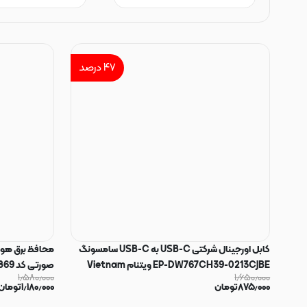
۴۷
درصد
کابل اورجینال شرکتی USB-C به USB-C سامسونگ
EP-DW767CH39-0213CJBE ویتنام Vietnam
صورتی کد 180869
۱٫۵۸۰٫۰۰۰
۱٫۶۵۰٫۰۰۰
شیلد فلزی به طول 1 متر مشکی کد 180870
۸۷۵٫۰۰۰
تومان
۱٫۱۸۰٫۰۰۰
تومان