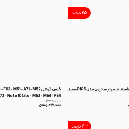
۲۵
درصد
محافظ برق هوشمند تایمردار هادرون مدل P103 سفید
گلس گوشی 2 - M51 - A71 - M52
73 - Note 10 Lite - M53 - M54 - F54
۳۳۵٫۰۰۰
۲۱۵٫۰۰۰
تومان
آنتی استاتیک Super X اورجینال کد 180233
۴۳
درصد