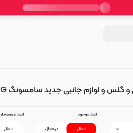
س و لوازم جانبی جدید سامسونگ Galaxy M54 5G
فقط موجود
فقط تخفیف‌دار
فعال
غیرفعال
فعال