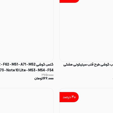
قاب گوشی طرح قلب سیلیکونی مشکی
گلس گوشی 2 - M51 - A71 - M52
73 - Note 10 Lite - M53 - M54 - F54
۲۷۵٫۰۰۰
۱۶۶٫۰۰۰
تومان
STATIC اورجینال کد 98560
۴۰
درصد