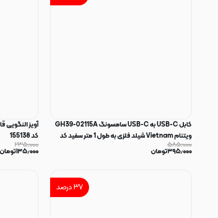
کابل USB-C به USB-C سامسونگ GH39-02115A
آویز النگویی 
ویتنام Vietnam شیلد فلزی به طول 1 متر سفید کد
کد 155138
۲۳۵٫۰۰۰
۵۸۵٫۰۰۰
180015
۳۹۵٫۰۰۰
تومان
۱۳۵٫۰۰۰
تومان
۳۷
درصد