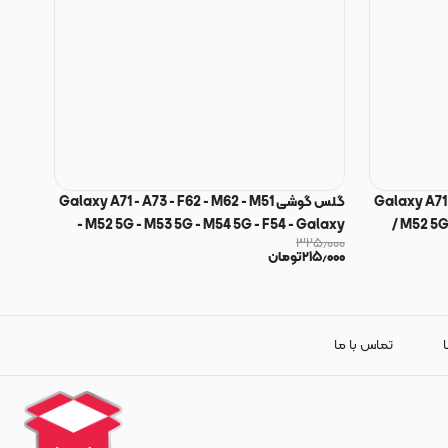
Galaxy A71 / A
گلس گوشی Galaxy A71 - A73 - F62 - M62 - M51
- M52 5G - M53 5G - M54 5G - F54 - Galaxy
/ M52 5G
۳۲۵٫۰۰۰
S10 Lite / Galaxy Note 10 Lite شیشه ای HORO
S10 Lite - Galaxy Note 10 Lite شیشه ای Full
۲۱۵٫۰۰۰
تومان
اورجینال کد
Cover آنتی استاتیک میتوبل MIETUBL اورجینال کد
26198
ا
تماس با ما