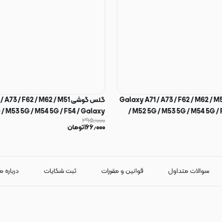
س گوشی Galaxy A71 / A73 / F62 / M62 / M51
گلس گوشی 73 / F62 / M62 / M51
 / M53 5G / M54 5G / F54 / Galaxy
/ M52 5G / M53 5G / M54 5G /
۲۹۵٫۰۰۰
S10 Lite / Galaxy Note 10 Lite شیشه ای
۱۶۶٫۰۰۰
تومان
EWESELL سری آنتی استاتیک ESD SuperD اورجینال
Green Dragon سری آنتی استاتیک 
26200
سوالات متداول
قوانین و مقررات
ثبت شکایات
درباره م