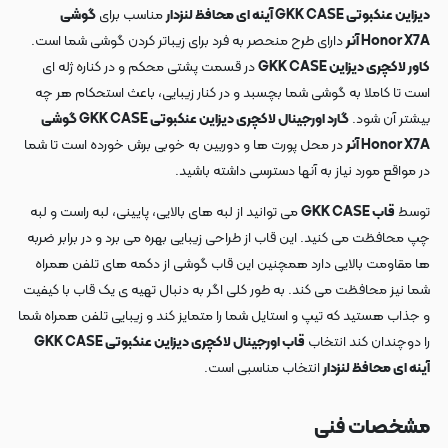
دیزاین عنکبوتی GKK CASE آینه ای محافظ لنزدار
مناسب برای
گوشی
Honor X7A آنر
دارای طرح منحصر به فرد برای زیباتر کردن گوشی شما است.
کاور لاکچری دیزاین GKK CASE
در قسمت پشتی محکم و در کناره ژله ای
است تا کاملا به گوشی شما بچسبد و در کنار زیبایی، باعث استحکام هر چه
بیشتر آن شود.
گارد اورجینال لاکچری دیزاین عنکبوتی GKK CASE گوشی
Honor X7A آنر
در محل پورت ها و دوربین به خوبی برش خورده است تا شما
در مواقع مورد نیاز به آنها دسترسی داشته باشید.
توسط
قاب GKK CASE
می توانید از لبه های بالایی، پایینی، لبه راست و لبه
چپ محافظت می کنید. این قاب از طراحی زیبایی بهره می برد و در برابر ضربه
ها مقاومت بالایی دارد همچنین این قاب گوشی از دکمه های تلفن همراه
شما نیز محافظت می کند. به طور کلی اگر به دنبال تهیه ی یک قاب با کیفیت
و جذاب هستید که تیپ و استایل شما را متمایز کند و زیبایی تلفن همراه شما
را دوچندان کند انتخاب
قاب اورجینال لاکچری دیزاین عنکبوتی GKK CASE
آینه ای محافظ لنزدار
انتخاب مناسبی است.
مشخصات فنی