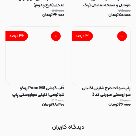
موبایل و صفحه نمایش (رنگ
عددی (طرح رندوم)
۵۵٫۰۰۰
۷۵٫۰۰۰
رندوم)
۵۰٫۰۰۰
تومان
۴۶٫۰۰۰
تومان
۳۱
درصد
۳۲
درصد
پاپ سوکت طرح شاینی اکلیلی
قاب گوشی Poco M3 پوکو
سواروسکی صورتی کد 3
شیائومی اکلیلی سواروسکی پاپ
۱۴۵٫۰۰۰
۹۵٫۰۰۰
سوکت دار محافظ لنز دار صورتی کد
۶۶٫۰۰۰
تومان
۹۸٫۴۰۰
تومان
183
دیدگاه کاربران