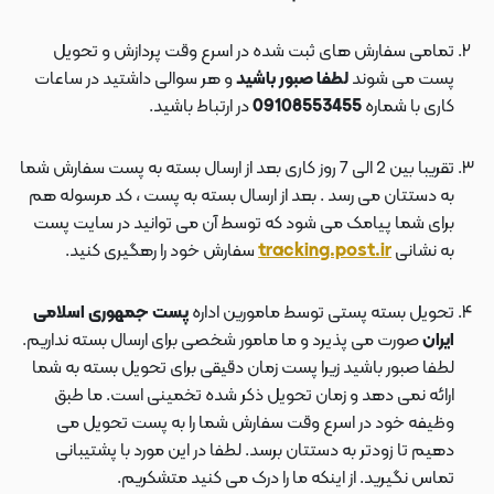
تمامی سفارش های ثبت شده در اسرع وقت پردازش و تحویل
پست می شوند
لطفا صبور باشید
و هر سوالی داشتید در ساعات
کاری با شماره
09108553455
در ارتباط باشید.
تقریبا بین 2 الی 7 روز کاری بعد از ارسال بسته به پست سفارش شما
به دستتان می رسد . بعد از ارسال بسته به پست ، کد مرسوله هم
برای شما پیامک می شود که توسط آن می توانید در سایت پست
به نشانی
tracking.post.ir
سفارش خود را رهگیری کنید.
تحویل بسته پستی توسط مامورین اداره
پست جمهوری اسلامی
ایران
صورت می پذیرد و ما مامور شخصی برای ارسال بسته نداریم.
لطفا صبور باشید زیرا پست زمان دقیقی برای تحویل بسته به شما
ارائه نمی دهد و زمان تحویل ذکر شده تخمینی است. ما طبق
وظیفه خود در اسرع وقت سفارش شما را به پست تحویل می
دهیم تا زودتر به دستتان برسد. لطفا در این مورد با پشتیبانی
تماس نگیرید. از اینکه ما را درک می کنید متشکریم.