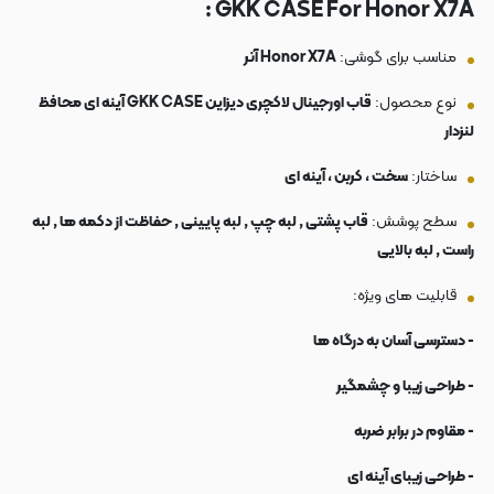
GKK CASE For Honor X7A :
مناسب برای گوشی:
Honor X7A آنر
نوع محصول:
قاب اورجینال لاکچری دیزاین GKK CASE آینه ای محافظ
لنزدار
ساختار:
سخت ، کربن ، آینه ای
سطح پوشش:
قاب پشتی , لبه چپ , لبه پایینی , حفاظت از دکمه ها , لبه
راست , لبه بالایی
قابلیت های ویژه:
- دسترسی آسان به درگاه ها
- طراحی زیبا و چشمگیر
- مقاوم در برابر ضربه
- طراحی زیبای آینه ای