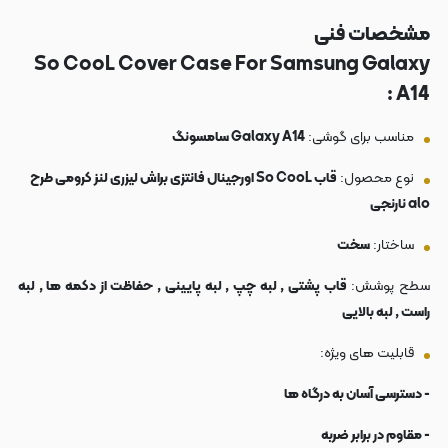
مشخصات فنی
So CooL Cover Case For Samsung Galaxy
A14 :
مناسب برای گوشی:
Galaxy A14 سامسونگ
نوع محصول:
قاب So CooL اورجینال فانتزی براش لیزری لنز کرومی طرح
alo نارنجی
ساختار:
سخت
سطح پوشش:
قاب پشتی , لبه چپ , لبه پایینی , حفاظت از دکمه ها , لبه
راست , لبه بالایی
قابلیت های ویژه:
- دسترسی آسان به درگاه ها
- مقاوم در برابر ضربه