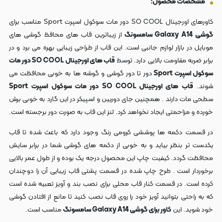
مشخصات محصول:
کاورهای اورجینال SO COOL دور مات سوکول اسپرت Sport مناسب برای
گوشی
Galaxy A14 سامسونگ
از زیباترین قاب های محافظ گوشی های
موبایل در بازار لوازم جانبی است. این قاب از طراحی زیبایی بهره می برد و در
برابر ضربه مقاومت بالایی دارد. توسط
قاب های اورجینال SO COOL دور مات
سوکول اسپرت Sport
دور تا دور گوشی و گوشه ها به خوبی محافظت می
شوند.
قاب های اورجینال SO COOL دور مات سوکول اسپرت Sport
سطحی مات دارند . همچنین جای دوربین و اسپیکر در این گارد به خوبی برش
خورده و مزاحمتی ایجاد نخواهد کرد. لنز این قاب به صورت دور برجسته است.
در قسمت دکمه ها پوششی کرومی رنگ وجود دارد که باعث شده تا قاب
یکدست تر بنظر بیاید و به خوبی از دکمه های گوشی شما در برابر سایش
محافظت گردد. کیفیت چاپ این محصول درجه یک بوده و از طول عمر بالایی
برخوردار است . طرح چاپ شده در قسمت پشتی قاب زیبایی آن را دوچندان
کرده است. در قسمت کنار قاب محلی برای نصب بند و آویز تعبیه شده است
که به راحتی بتوانید آویز خود را روی قاب نصب کنید تا مانع از افتادن گوشی
خود شوید.
این
کاور برای گوشی Galaxy A14 سامسونگ
مناسب است.