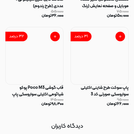
موبایل و صفحه نمایش (رنگ
عددی (طرح رندوم)
۵۵٫۰۰۰
۷۵٫۰۰۰
رندوم)
۵۰٫۰۰۰
تومان
۴۶٫۰۰۰
تومان
۳۱
درصد
۳۲
درصد
پاپ سوکت طرح شاینی اکلیلی
قاب گوشی Poco M3 پوکو
سواروسکی صورتی کد 3
شیائومی اکلیلی سواروسکی پاپ
۱۴۵٫۰۰۰
۹۵٫۰۰۰
سوکت دار محافظ لنز دار صورتی کد
۶۶٫۰۰۰
تومان
۹۸٫۴۰۰
تومان
183
دیدگاه کاربران