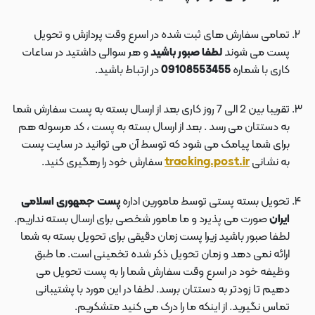
تمامی سفارش های ثبت شده در اسرع وقت پردازش و تحویل
پست می شوند
لطفا صبور باشید
و هر سوالی داشتید در ساعات
کاری با شماره
09108553455
در ارتباط باشید.
تقریبا بین 2 الی 7 روز کاری بعد از ارسال بسته به پست سفارش شما
به دستتان می رسد . بعد از ارسال بسته به پست ، کد مرسوله هم
برای شما پیامک می شود که توسط آن می توانید در سایت پست
به نشانی
tracking.post.ir
سفارش خود را رهگیری کنید.
تحویل بسته پستی توسط مامورین اداره
پست جمهوری اسلامی
ایران
صورت می پذیرد و ما مامور شخصی برای ارسال بسته نداریم.
لطفا صبور باشید زیرا پست زمان دقیقی برای تحویل بسته به شما
ارائه نمی دهد و زمان تحویل ذکر شده تخمینی است. ما طبق
وظیفه خود در اسرع وقت سفارش شما را به پست تحویل می
دهیم تا زودتر به دستتان برسد. لطفا در این مورد با پشتیبانی
تماس نگیرید. از اینکه ما را درک می کنید متشکریم.