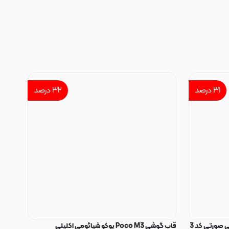
۳۱
درصد
۳۲
درصد
 صورتی کد 3
قاب گوشی Poco M3 پوکو شیائومی اکلیلی