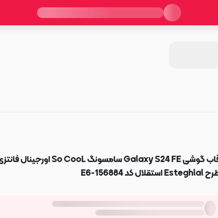
قاب گوشی Galaxy S24 FE سامسونگ So CooL اورجینال فانت
Esteghlal استقلال کد E6-156884