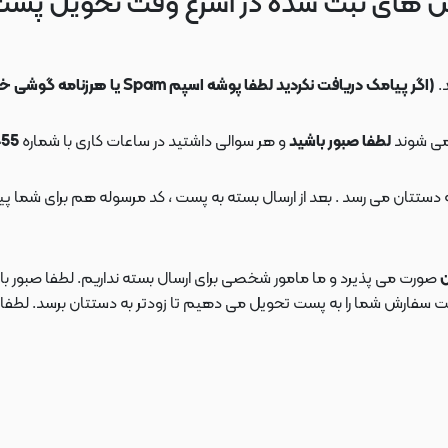
 های ثبت شده در اسرع وقت تحویل پس
.
(اگر پیامک دریافت نکردید لطفا پوشه اسپم Spam یا هرزنامه گوشی خود را چک کنید)
می شوند
لطفا صبور باشید
و هر سوالی داشتید در ساعات کاری با شماره
09108553455
ن
صورت می پذیرد و ما مامور شخصی برای ارسال بسته نداریم. لطفا صبور باش
ارش شما را به پست تحویل می دهیم تا زودتر به دستتان برسد. لطفا در این