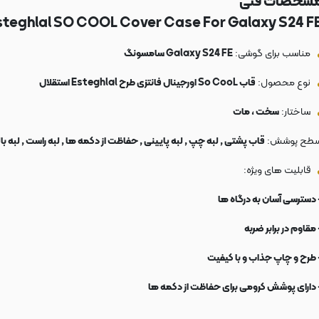
شخصات فنی
steghlal SO COOL Cover Case For Galaxy S24 FE 
مناسب برای گوشی:
Galaxy S24 FE سامسونگ
نوع محصول:
قاب So CooL اورجینال فانتزی طرح Esteghlal استقلال
ساختار:
سخت ، مات
طح پوشش:
قاب پشتی , لبه چپ , لبه پایینی , حفاظت از دکمه ها , لبه راست , لبه با
قابلیت های ویژه:
 دسترسی آسان به درگاه ها
 مقاوم در برابر ضربه
 طرح و چاپ جذاب و با کیفیت
 دارای پوشش کرومی برای حفاظت از دکمه ها