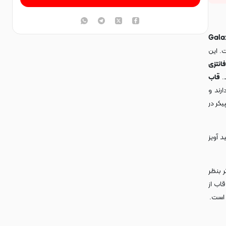
Gala
. این
انتزی
.
قاب
ند و
کر در
 آویز
 بنظر
اب از
است.