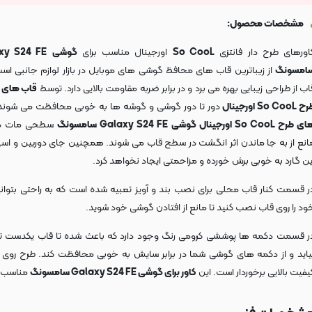
مشخصات محصول:
اورهای طرح دار فانتزی
So CooL
اورجینال مناسب برای
گوشی
xy S24 FE
امسونگ
از زیباترین قاب های محافظ گوشی های موبایل در بازار لوازم جانبی است
اب از طراحی زیبایی بهره می برد و در برابر ضربه مقاومت بالایی دارد. توسط
قاب های ف
So CooL اورجینال
دور تا دور گوشی و گوشه ها به خوبی محافظت می شوند
طرح So CooL اورجینال گوشی Galaxy S24 FE سامسونگ
سطحی مات دار
انع از به جا ماندن اثر انگشت در سطح قاب می شوند. همچنین جای دوربین و اسپی
ین گارد به خوبی برش خورده و مزاحمتی ایجاد نخواهد کرد.
ر قسمت کنار قاب محلی برای نصب بند و آویز تعبیه شده است که به راحتی بتوانید
ود را روی قاب نصب کنید تا مانع از افتادن گوشی خود شوید.
ر قسمت دکمه ها پوششی کرومی رنگ وجود دارد که باعث شده تا قاب یکدست تر
یاید و از دکمه های گوشی شما در برابر سایش به خوبی محافظت کند. طرح روی ق
یفیت بالایی برخوردار است. این
کاور برای گوشی Galaxy S24 FE سامسونگ
مناسب 