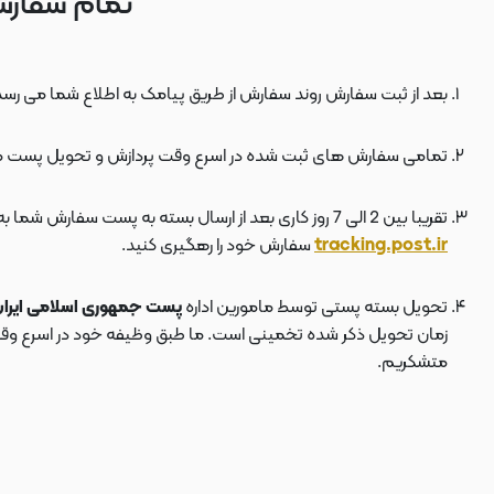
تمام سفارش
بعد از ثبت سفارش روند سفارش از طریق پیامک به اطلاع شما می رسد
تمامی سفارش های ثبت شده در اسرع وقت پردازش و تحویل پست 
تقریبا بین 2 الی 7 روز کاری بعد از ارسال بسته به پست سفارش شما به دستتان می رسد . بعد از ارسال بسته به پست ، کد مرسوله هم برای شما پیامک می شود که توسط آن می توانید در سایت پست به نشانی
tracking.post.ir
سفارش خود را رهگیری کنید.
تحویل بسته پستی توسط مامورین اداره
پست جمهوری اسلامی ایرا
زمان تحویل ذکر شده تخمینی است. ما طبق وظیفه خود در اسرع وقت سف
متشکریم.