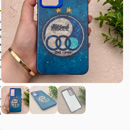
ک
س
ق
طرح 
های 
م
ا
د
خ
د
ب
ک