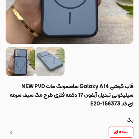
قاب گوشی Galaxy A14 سامسونگ مات NEW PVD
سیلیکونی تبدیل آیفون 17 دکمه فلزی طرح مگ سیف سرمه
ای کد E20-158373
رنگ
سرمه ای