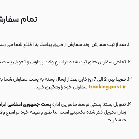
تمام سفارش
بعد از ثبت سفارش روند سفارش از طریق پیامک به اطلاع شما می رسد
تمامی سفارش های ثبت شده در اسرع وقت پردازش و تحویل پست 
تقریبا بین 2 الی 7 روز کاری بعد از ارسال بسته به پست سفارش شما به دستتان می رسد . بعد از ارسال بسته به پست ، کد مرسوله هم برای شما پیامک می شود که توسط آن می توانید در سایت پست به نشانی
tracking.post.ir
سفارش خود را رهگیری کنید.
تحویل بسته پستی توسط مامورین اداره
پست جمهوری اسلامی ایرا
زمان تحویل ذکر شده تخمینی است. ما طبق وظیفه خود در اسرع وقت سف
متشکریم.