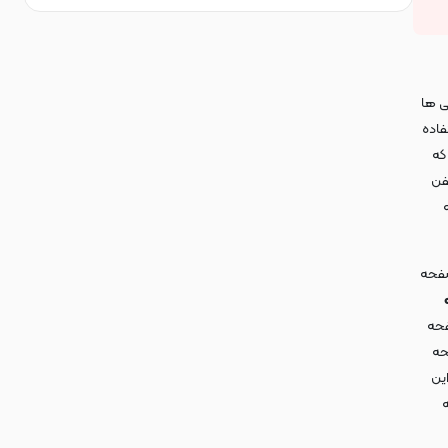
ی ها
فاده
که
فن
صفحه
فحه
حه
ین