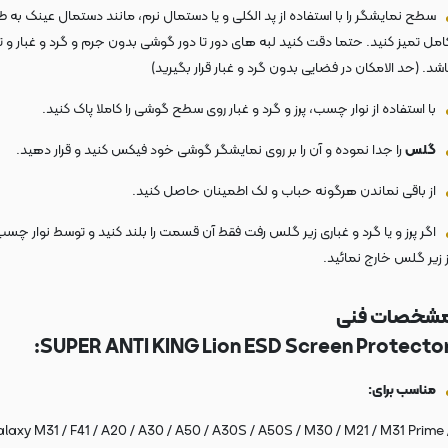
سطح نمایشگر را با استفاده از پد الکلی و یا دستمال نرم، مانند دستمال عینک به ط
امل تمیز کنید. حتما دقت کنید لبه های دور تا دور گوشی بدون جرم و گرد و غبار و ت
اشد. (حد الامکان در فضایی بدون گرد و غبار قرار بگیرید)
با استفاده از نوار چسب، پرز و گرد و غبار روی سطح گوشی را کاملا پاک کنید.
گلس
را جدا نموده و آن را بر روی نمایشگر گوشی خود فیکس کنید و قرار دهید.
از باقی نماندن هرگونه حباب و لک اطمینان حاصل کنید.
اگر پرز و یا گرد و غباری زیر گلس رفت فقط آن قسمت را بلند کنید و توسط نوار چسب پ
ز زیر گلس خارج نمائید.
شخصات فنی
SUPER ANTI KING Lion ESD Screen Protector
مناسب برای:
laxy M31 / F41 / A20 / A30 / A50 / A30S / A50S / M30 / M21 / M31 Prime 