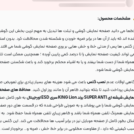
مشخصات محصول:
طعا می دانید صفحه نمایش گوشی و تبلت ها تبدیل به مهم ترین بخش این گوش
ده اند که باید از آن ها در برابر ضربه خوردن و شکسته شدن محافظت کرد. بدون است
ز گلس ها پس از مدتی خط و خش هایی بر روی صفحه نمایش گوشی شما می افتد 
ی تواند کیفیت صفحه نمایش را تا درصد کمی پایین آورده ؛ همچنین ممکن است تل
مراه شما از دست شما بیفتد و یا به اشیاء محکم برخورد کند و باعث شکستن صفحه
مایش گوشی شما شود.
اهی اوقات عدم
نصب گلس
باعث می شود هزینه های بسیار زیادی برای تعویض 
مایش پرداخت کنید تا بلکه بتوانید ظاهر آن را مانند روز اول کنید.
محافظ های صفحه
یش شیشه ای SUPER ANTI برند KING Lion سری ESD اورجینال
به طور کامل ص
مایش گوشی شما را می پوشاند و به صورتی طراحی شده که در قسمت های دور صف
مایش همرنگ تلفن همراه شما باشد و ظاهر زیبای تلفن همراه شما حفظ شود. به ا
کل بطور کامل از صفحه موبایل نیز در برابر آسیب ها محافظت می کند. این گلس به
بب کیفیتی که دارد ، از مقاومت مطلوبی در برابر خط خش ، ضربه و… برخوردار است.