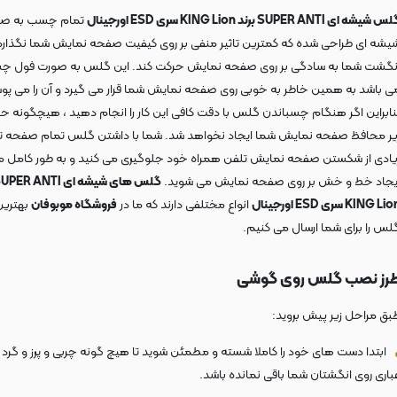
 شیشه ای SUPER ANTI برند KING Lion سری ESD اورجینال
تمام چسب به صو
یشه ای طراحی شده که کمترین تاثیر منفی بر روی کیفیت صفحه نمایش شما نگذارد
نگشت شما به سادگی بر روی صفحه نمایش حرکت کند. این گلس به صورت فول 
ی باشد به همین خاطر به خوبی روی صفحه نمایش شما قرار می گیرد و آن را می پوش
نابراین اگر هنگام چسباندن گلس با دقت کافی این کار را انجام دهید ، هیچگونه حب
یر محافظ صفحه نمایش شما ایجاد نخواهد شد. شما با داشتن گلس تمام صفحه ت
یادی از شکستن صفحه نمایش تلفن همراه خود جلوگیری می کنید و به طور کامل مان
یجاد خط و خش بر روی صفحه نمایش می شوید.
KING Li سری ESD اورجینال
انواع مختلفی دارند که ما در
فروشگاه موبوفان
بهترین
لس را برای شما ارسال می کنیم.
رز نصب گلس روی گوشی
بق مراحل زیر پیش بروید:
ابتدا دست های خود را کاملا شسته و مطمئن شوید تا هیچ گونه چربی و پرز و گرد 
باری روی انگشتان شما باقی نمانده باشد.