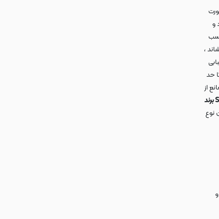
رت
 و
چسب
اند ،
ابی
ا حد
ع از
گلس های شیشه ای SUPER ANTI برند
 نوع
و