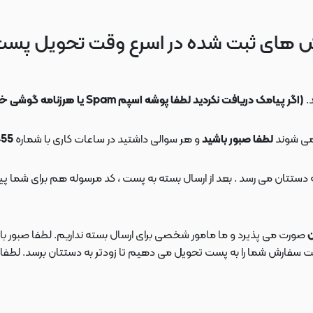
 های ثبت شده در اسرع وقت تحویل پس
.
(اگر پیامک دریافت نکردید لطفا پوشه اسپم Spam یا هرزنامه گوشی خود را چک کنید)
می شوند
لطفا صبور باشید
و هر سوالی داشتید در ساعات کاری با شماره
09108553455
ن
صورت می پذیرد و ما مامور شخصی برای ارسال بسته نداریم. لطفا صبور باش
ارش شما را به پست تحویل می دهیم تا زودتر به دستتان برسد. لطفا در این