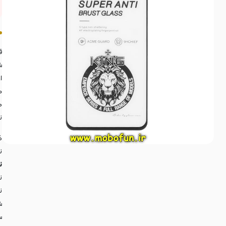
ق
ش
ا
م
ه
ن
گ
ن
نما
ن
ن
ش
س