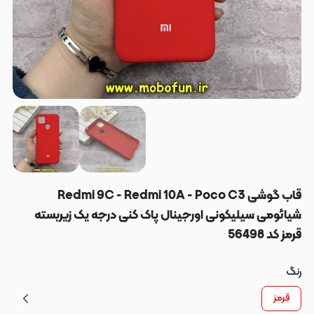
قاب گوشی Redmi 9C - Redmi 10A - Poco C3
شیائومی سیلیکونی اورجینال پاک کنی درجه یک زیربسته
قرمز کد 56498
رنگ
قرمز