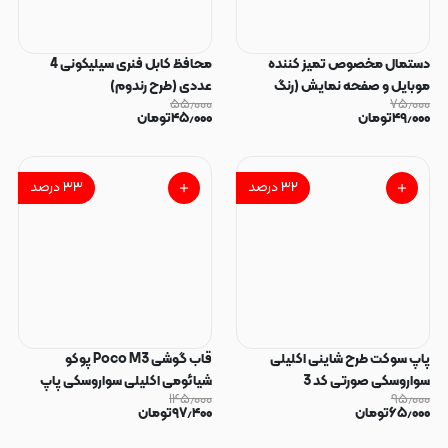
دستمال مخصوص تمیز کننده
محافظ کابل فنری سیلیکونی 4
موبایل و صفحه نمایش (رنگ
عددی (طرح رندوم)
۵۵٫۰۰۰
۷۵٫۰۰۰
رندوم)
۴۹٫۰۰۰
تومان
۴۵٫۰۰۰
تومان
۳۲
درصد
۳۳
درصد
پاپ سوکت طرح شاینی اکلیلی
قاب گوشی Poco M3 پوکو
سواروسکی صورتی کد 3
شیائومی اکلیلی سواروسکی پاپ
۱۴۵٫۰۰۰
۹۵٫۰۰۰
سوکت دار محافظ لنز دار صورتی کد
۶۵٫۰۰۰
تومان
۹۷٫۴۰۰
تومان
183