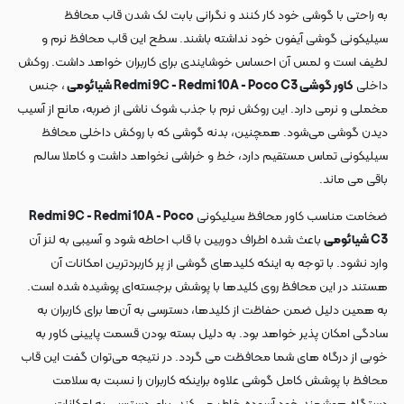
به راحتی با گوشی خود کار کنند و نگرانی بابت لک شدن قاب محافظ
سیلیکونی گوشی آیفون خود نداشته باشند. سطح این قاب محافظ نرم و
لطیف است و لمس آن احساس خوشایندی برای کاربران خواهد داشت. روکش
داخلی
کاور گوشی Redmi 9C - Redmi 10A - Poco C3 شیائومی
، جنس
مخملی و نرمی دارد. این روکش نرم با جذب شوک ناشی از ضربه، مانع از آسیب
دیدن گوشی می‌شود. همچنین، بدنه گوشی که با روکش داخلی محافظ
سیلیکونی تماس مستقیم دارد، خط و خراشی نخواهد داشت و کاملا سالم
باقی می ماند.
ضخامت مناسب کاور محافظ سیلیکونی
Redmi 9C - Redmi 10A - Poco
C3 شیائومی
باعث شده اطراف دوربین با قاب احاطه شود و آسیبی به لنز آن
وارد نشود. با توجه به اینکه کلیدهای گوشی از پر کاربردترین امکانات آن
هستند در این محافظ روی کلیدها با پوشش برجسته‌ای پوشیده شده است.
به همین دلیل ضمن حفاظت از کلیدها، دسترسی به آن‌ها برای کاربران به
سادگی امکان پذیر خواهد بود. به دلیل بسته بودن قسمت پایینی کاور به
خوبی از درگاه های شما محافظت می گردد. در نتیجه می‌توان گفت این قاب
محافظ با پوشش کامل گوشی علاوه براینکه کاربران را نسبت به سلامت