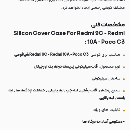
دستگاه هوشمند خود آسوده خاطر می کند، برای دسترسی به امکانات
مختلف گوشی زحمتی ایجاد نخواهد کرد.
مشخصات فنی
Silicon Cover Case For Redmi 9C - Redmi
10A - Poco C3 :
مناسب برای گوشی:
Redmi 9C - Redmi 10A - Poco C3 شیائومی
نوع محصول:
قاب سیلیکونی زیربسته درجه یک اورجینال
ساختار:
سیلیکونی
سطح پوشش:
قاب پشتی , لبه چپ , لبه پایینی , حفاظت از دکمه ها , لبه
راست , لبه بالایی
قابلیت های ویژه:
- دسترسی آسان به درگاه ها