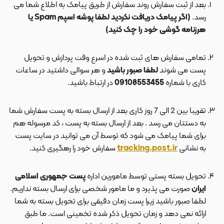
بعد از ثبت سفارش روند سفارش از طریق پیامک به اطلاع شما می
رسد.
(اگر پیامک دریافت نکردید لطفا پوشه اسپم Spam یا
هرزنامه گوشی خود را چک کنید)
تمامی سفارش های ثبت شده در اسرع وقت پردازش و تحویل
پست می شوند
لطفا صبور باشید
و هر سوالی داشتید در ساعات
کاری با شماره
09108553455
در ارتباط باشید.
تقریبا بین 2 الی 7 روز کاری بعد از ارسال بسته به پست سفارش شما
به دستتان می رسد . بعد از ارسال بسته به پست ، کد مرسوله هم
برای شما پیامک می شود که توسط آن می توانید در سایت پست
به نشانی
tracking.post.ir
سفارش خود را رهگیری کنید.
تحویل بسته پستی توسط مامورین اداره
پست جمهوری اسلامی
ایران
صورت می پذیرد و ما مامور شخصی برای ارسال بسته نداریم.
لطفا صبور باشید زیرا پست زمان دقیقی برای تحویل بسته به شما
ارائه نمی دهد و زمان تحویل ذکر شده تخمینی است. ما طبق