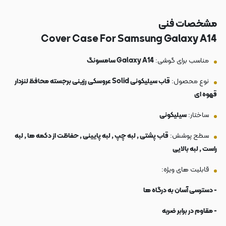
مشخصات فنی
Cover Case For Samsung Galaxy A14
مناسب برای گوشی:
Galaxy A14 سامسونگ
نوع محصول:
قاب سیلیکونی Solid عروسکی رزینی برجسته محافظ لنزدار
قهوه ای
ساختار:
سیلیکونی
سطح پوشش:
قاب پشتی , لبه چپ , لبه پایینی , حفاظت از دکمه ها , لبه
راست , لبه بالایی
قابلیت های ویژه:
- دسترسی آسان به درگاه ها
- مقاوم در برابر ضربه