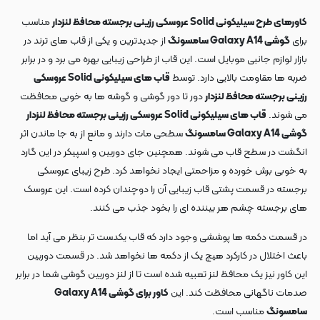
کاورهای طرح سیلیکونی Solid عروسکی رزینی برجسته محافظ لنزدار
مناسب
برای
گوشی Galaxy A14 سامسونگ
از جدیدترین و یکی از قاب های ترند در
بازار لوازم جانبی موبایل است. این قاب از طراحی زیبایی بهره می برد و در برابر
ضربه ها مقاومت بالایی دارد. توسط
قاب های سیلیکونی Solid عروسکی
رزینی برجسته محافظ لنزدار
دور تا دور گوشی و گوشه ها به خوبی محافظت
می شوند.
قاب های سیلیکونی Solid عروسکی رزینی برجسته محافظ لنزدار
گوشی Galaxy A14 سامسونگ
سطحی مات دارند و مانع از به جا ماندن اثر
انگشت در سطح قاب می شوند. همچنین جای دوربین و اسپیکر در این گارد
به خوبی برش خورده و مزاحمتی ایجاد نخواهد کرد. طرح زیبای عروسکی
برجسته در قسمت پشتی قاب زیبایی آن را دوچندان کرده است. این عروسک
های برجسته چشم هر بیننده ای را بخود جذب می کنند.
در قسمت دکمه ها پوششی وجود دارد که قاب یکدست تر بنظر می آید اما
باعث اختلال در کارکرد هیچ یک از دکمه ها نخواهد شد. در قسمت دوربین
این کاور نیز یک محافظ لنز تعبیه شده است تا از لنز دوربین گوشی شما در برابر
صدمات ناگهانی محافظت کند. این
کاور برای گوشی Galaxy A14
سامسونگ
مناسب است.