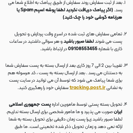
بعد از ثبت سفارش روند سفارش از طریق پیامک به اطلاع شما می
رسد.
(اگر پیامک دریافت نکردید لطفا پوشه اسپم Spam یا
هرزنامه گوشی خود را چک کنید)
تمامی سفارش های ثبت شده در اسرع وقت پردازش و تحویل
پست می شوند
لطفا صبور باشید
و هر سوالی داشتید در ساعات
کاری با شماره
09108553455
در ارتباط باشید.
تقریبا بین 2 الی 7 روز کاری بعد از ارسال بسته به پست سفارش شما
به دستتان می رسد . بعد از ارسال بسته به پست ، کد مرسوله هم
برای شما پیامک می شود که توسط آن می توانید در سایت پست
به نشانی
tracking.post.ir
سفارش خود را رهگیری کنید.
تحویل بسته پستی توسط مامورین اداره
پست جمهوری اسلامی
ایران
صورت می پذیرد و ما مامور شخصی برای ارسال بسته نداریم.
لطفا صبور باشید زیرا پست زمان دقیقی برای تحویل بسته به شما
ارائه نمی دهد و زمان تحویل ذکر شده تخمینی است. ما طبق