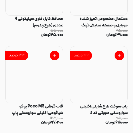
دستمال مخصوص تمیز کننده
محافظ کابل فنری سیلیکونی 4
موبایل و صفحه نمایش (رنگ
عددی (طرح رندوم)
۵۵٫۰۰۰
۷۵٫۰۰۰
رندوم)
۴۹٫۰۰۰
تومان
۴۵٫۰۰۰
تومان
۳۲
درصد
۳۳
درصد
پاپ سوکت طرح شاینی اکلیلی
قاب گوشی Poco M3 پوکو
سواروسکی صورتی کد 3
شیائومی اکلیلی سواروسکی پاپ
۱۴۵٫۰۰۰
۹۵٫۰۰۰
سوکت دار محافظ لنز دار صورتی کد
۶۵٫۰۰۰
تومان
۹۷٫۴۰۰
تومان
183